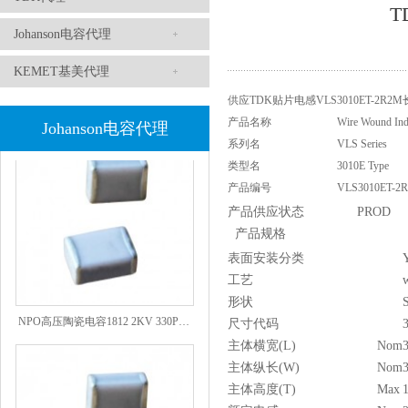
T
Johanson电容代理
KEMET基美代理
1808 Y2 1NF安规贴片电容Johanson品牌
供应TDK贴片电感
VLS3010ET-2
产品名称
Wire Wound Ind
Johanson电容代理
系列名
VLS Series
类型名
3010E Type
产品编号
VLS3010ET-2
产品供应状态
PROD
产品规格
表面安装分类
工艺
形状
NPO高压陶瓷电容1812 2KV 330PF 5%精度
尺寸代码
主体横宽(L)
Nom
主体纵长(W)
Nom
主体高度(T)
Max