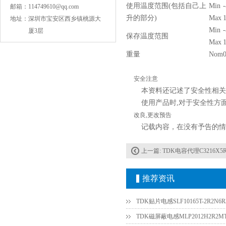
使用温度范围(包括自己上
Min
邮箱：
114749610@qq.com
升的部分)
Max
地址：
深圳市宝安区西乡镇桃源大
Min
厦3层
保存温度范围
Max
重量
Nom
安全注意
COG高压贴片电容1812 3KV 470PF 5%精度
本资料还记述了安全性相关
使用产品时,对于安全性方
改良,更改预告
记载内容，在没有予告的情
上一篇:
TDK电容代理C3216X5R0J476M/1
推荐资讯
Johanson电容一级代理 正品现货
TDK贴片电感SLF10165T-2R2N6R3
TDK磁屏蔽电感MLP2012H2R2M