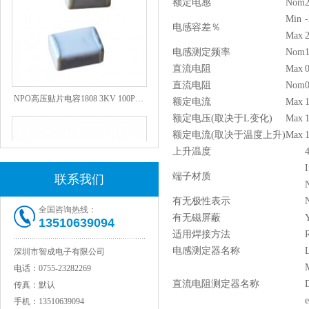
额定电感
Nom
Min
电感容差％
Max
电感测定频率
Nom
直流电阻
Max
直流电阻
Nom
NPO高压贴片电容1808 3KV 100PF J
额定电流
Max
1
额定电压(取决于L变化)
Max
1
额定电流(取决于温度上升)
Max
1
上升温度
I
端子材质
联系我们
N
有无极性表示
全国咨询热线：
有无磁屏蔽
13510639094
适用焊接方法
电感测定器名称
深圳市智成电子有限公司
JOHANSON代理1812 1KV 100NF X7R高压贴片电容
电话：
0755-23282269
直流电阻测定器名称
传真：
默认
e
手机：
13510639094