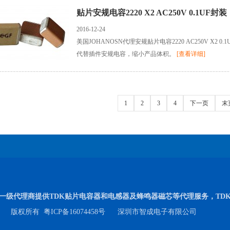
贴片安规电容2220 X2 AC250V 0.1UF封装
2016-12-24
美国JOHANOSN代理安规贴片电容2220 AC250V X2 0
代替插件安规电容，缩小产品体积。
[查看详细]
1
2
3
4
下一页
末
内一级代理商提供TDK贴片电容器和电感器及蜂鸣器磁芯等代理服务，TD
版权所有
粤ICP备16074458号
深圳市智成电子有限公司