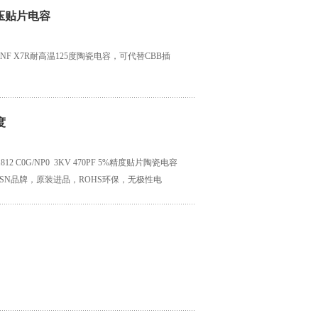
R高压贴片电容
100NF X7R耐高温125度陶瓷电容，可代替CBB插
度
C0G/NP0 3KV 470PF 5%精度贴片陶瓷电容
ANOSN品牌，原装进品，ROHS环保，无极性电