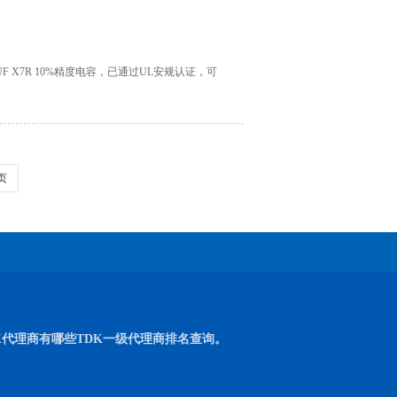
.1UF X7R 10%精度电容，已通过UL安规认证，可
页
K代理商有哪些TDK一级代理商排名查询。