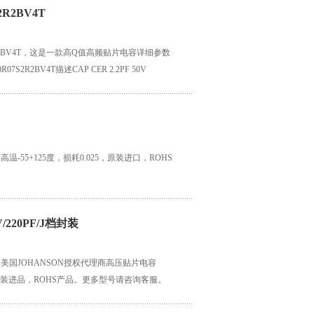
R2BV4T
2R2BV4T，这是一款高Q值高频贴片电容详细参数
R07S2R2BV4T描述CAP CER 2.2PF 50V
F 50V 陶瓷电容器 C0G，NP0 0402（1005 公
耐高温-55+125度，损耗0.025，原装进口，ROHS
/220PF/J档封装
" width="360"] 美国JOHANSON授权代理商高压贴片电容
+/-5%精度，原装进品，ROHS产品。更多型号请咨询客服。