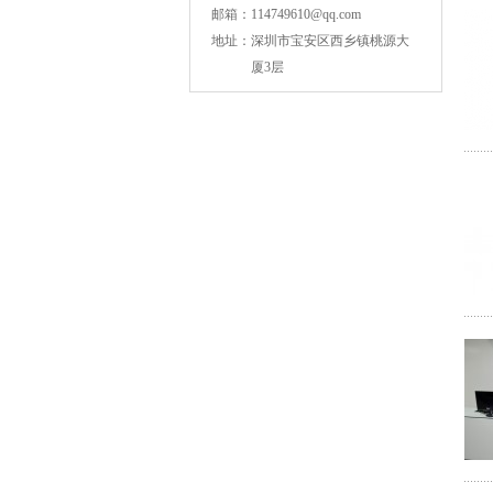
邮箱：
114749610@qq.com
地址：
深圳市宝安区西乡镇桃源大
厦3层
NPO高压贴片电容1808 3KV 100PF J
JOHANSON代理1812 1KV 100NF X7R高压贴片电容