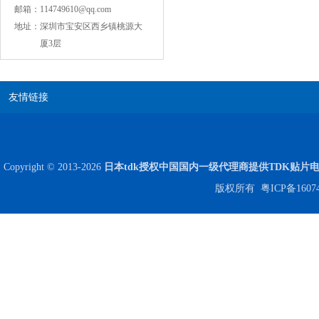
邮箱：
114749610@qq.com
COG高压贴片电容1812 3KV 470PF 5%精度
地址：
深圳市宝安区西乡镇桃源大
厦3层
友情链接
Copyright © 2013-2026
日本tdk授权中国国内一级代理商提供TDK贴片
版权所有
粤ICP备1607
Johanson电容一级代理 正品现货