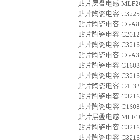
贴片层叠电感 MLF2012
贴片陶瓷电容 C3225X7
贴片陶瓷电容 CGA8M2
贴片陶瓷电容 C2012X7
贴片陶瓷电容 C3216X5
贴片陶瓷电容 CGA3E2X
贴片陶瓷电容 C1608X7
贴片陶瓷电容 C3216X7
贴片陶瓷电容 C4532X5
贴片陶瓷电容 C3216X5
贴片陶瓷电容 C1608C0
贴片层叠电感 MLF1608
贴片陶瓷电容 C3216X7
贴片陶瓷电容 C3216X7