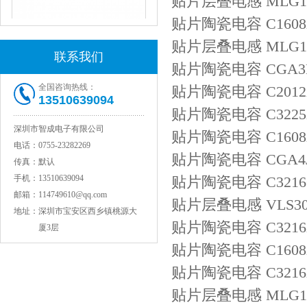
贴片层叠电感 MLG1005
贴片陶瓷电容 C1608X7
JOHANSON代理1812 1KV 100NF X7R高压贴片电容
贴片层叠电感 MLG1005
联系我们
贴片陶瓷电容 CGA3E2X
全国咨询热线：
贴片陶瓷电容 C2012X5
13510639094
贴片陶瓷电容 C3225X7
深圳市智成电子有限公司
贴片陶瓷电容 C1608X7
电话：
0755-23282269
贴片陶瓷电容 CGA4J2X
传真：
默认
手机：
13510639094
贴片陶瓷电容 C3216C0
邮箱：
114749610@qq.com
贴片层叠电感 VLS3012
COG高压贴片电容1812 3KV 470PF 5%精度
地址：
深圳市宝安区西乡镇桃源大
贴片陶瓷电容 C3216X7
厦3层
贴片陶瓷电容 C1608X5
贴片陶瓷电容 C3216X7
贴片层叠电感 MLG1005