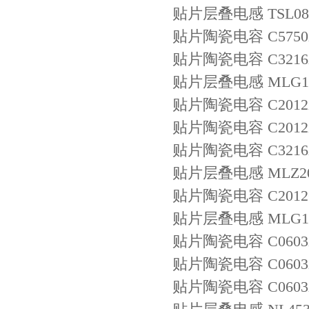
贴片层叠电感 TSL0808R
贴片陶瓷电容 C5750X7
贴片陶瓷电容 C3216X5
贴片层叠电感 MLG1608
贴片陶瓷电容 C2012X5
贴片陶瓷电容 C2012X7
贴片陶瓷电容 C3216X7
贴片层叠电感 MLZ2012
贴片陶瓷电容 C2012C0
贴片层叠电感 MLG1608
贴片陶瓷电容 C0603X5
贴片陶瓷电容 C0603X5
贴片陶瓷电容 C0603X5