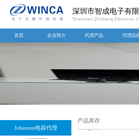
JOHANOSN高压贴片电容1206/NPO/1000V/220PF/J档封装
深圳市智成电子有
Shenzhen Zhicheng Electronic Co
首页
企业简介
代理产品
代理品
1808 Y2 1NF安规贴片电容Johanson品牌
产品库存
Johanson电容代理