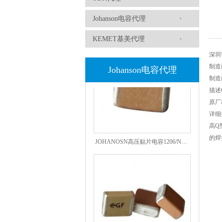
高压贴片电容2220 2KV X7R 0.01UF封装
Johanson电容代理
KEMET基美代理
深圳
制造商J
Johanson电容代理
制造商
描述CA
原厂
详细描
高Q
JOHANOSN高压贴片电容1206/NPO/1000V/220PF/J档封装
的焊