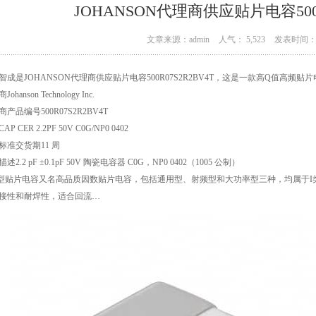
JOHANSON代理商供应贴片电容500R
文章来源：admin
人气： 5,523
发表时间： 1
智成是JOHANSON代理商供应贴片电容500R07S2R2BV4T，这是一款高Q值高频
ohanson Technology Inc.
产品编号500R07S2R2BV4T
P CER 2.2PF 50V C0G/NP0 0402
标准交货期11 周
述2.2 pF ±0.1pF 50V 陶瓷电容器 C0G，NP0 0402（1005 公制）
型贴片电容又名高品质因数贴片电容，包括通用型、射频型和大功率型三种，均属于I
接性和耐焊性，适合回流…