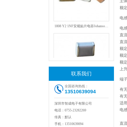
主体
额
电
1808 Y2 1NF安规贴片电容Johanson品牌
电
直
直
额
额定
额定
上
联系我们
端
全国咨询热线：
NPO高压陶瓷电容1812 2KV 330PF 5%精度
有
13510639094
有
适
深圳市智成电子有限公司
电
电话：
0755-23282269
传真：
默认
直
手机：
13510639094