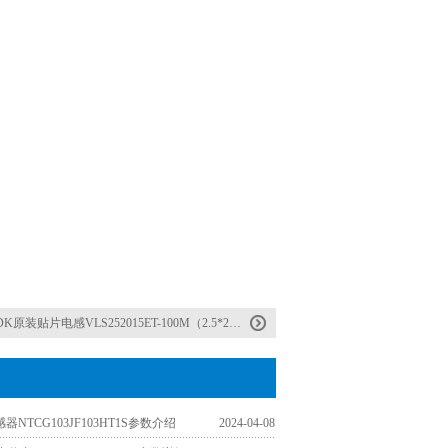
DK原装贴片电感VLS252015ET-100M（2.5*2*1.5mm)
器NTCG103JF103HT1S参数介绍
2024-04-08