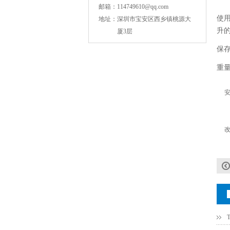
邮箱：
114749610@qq.com
使
地址：
深圳市宝安区西乡镇桃源大
升的
厦3层
保
NPO高压贴片电容1808 3KV 100PF J
重
改
JOHANSON代理1812 1KV 100NF X7R高压贴片电容