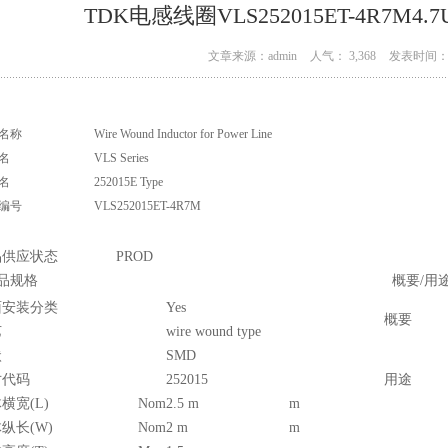
TDK电感线圈VLS252015ET-4R7M4.
文章来源：admin
人气： 3,368
发表时间： 0
名称
Wire Wound Inductor for Power Line
名
VLS Series
名
252015E Type
编号
VLS252015ET-4R7M
品供应状态
PROD
品规格
概要/用途
面安装分类
Yes
概要
艺
wire wound type
状
SMD
寸代码
252015
用途
横宽(L)
Nom
2.5 m
m
纵长(W)
Nom
2 m
m