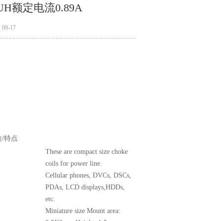
7UH额定电流0.89A
9-17
/特点
These are compact size choke
coils for power line.
Cellular phones, DVCs, DSCs,
PDAs, LCD displays,HDDs,
etc.
Miniature size Mount area: