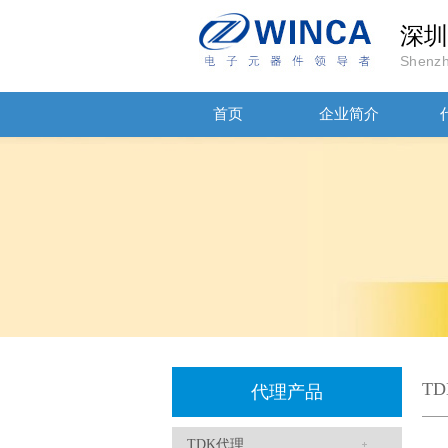
贴片安规电容2220 X2 AC250V 0.1UF封装
深圳
Shenzh
首页
企业简介
JOHANSON代理商供应贴片电容500R07S2R2BV4T
T
代理产品
TDK代理