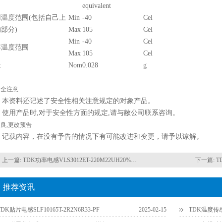
equivalent
用温度范围(包括自己上
Min
-40
Cel
部分)
Max
105
Cel
Min
-40
Cel
存温度范围
Max
105
Cel
量
Nom
0.028
g
安全注意
本资料还记述了安全性相关注意规定的对象产品。
使用产品时,对于安全性方面的规定,请与敝公司联系咨询。
良,更改预告
记载内容，在没有予告的情况下有可能改进和变更，请予以谅解。
上一篇:
TDK功率电感VLS3012ET-220M22UH20%精度
下一篇:
T
推荐资讯
TDK贴片电感SLF10165T-2R2N6R33-PF
2025-02-15
TDK温度传感