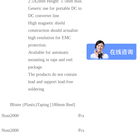
2.5X2mm Height: 1.5mm max.
Generic use for portable DC to
DC converter line.
High magnetic shield
construction should actualize
high resolution for EMC
protection.
Available for automatic
mounting in tape and reel
package.
The products do not contain
lead and support lead-free
soldering.
Blister (Plastic)Taping [180mm Reel]
Nom
2000
Pcs
Nom
2000
Pcs