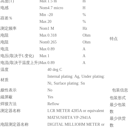
高度(T)
Max
1.5 m
m
定电感
Nom
4.7 micro
H
Min
-20
%
感容差％
Max
20
%
感测定频率
Nom
1 M
Hz
流电阻
Max
0.318
Ohm
特点
流电阻
Nom
0.265
Ohm
定电流
Max
0.89
A
电压(取决于L变化)
Max
1
A
电流(取决于温度上升)
Max
0.89
A
升温度
40 deg C
Internal plating: Ag, Under plating:
子材质
Ni, Surface plating: Sn
无极性表示
No
包装信息
无磁屏蔽
Yes
包装形式
用焊接方法
Reflow
最少包装
感测定器名称
LCR METER 4285A or equivalent
数
MATSUSHITA VP-2941A
最少供货
流电阻测定器名称
DIGITAL MILLIOHM METER or
数