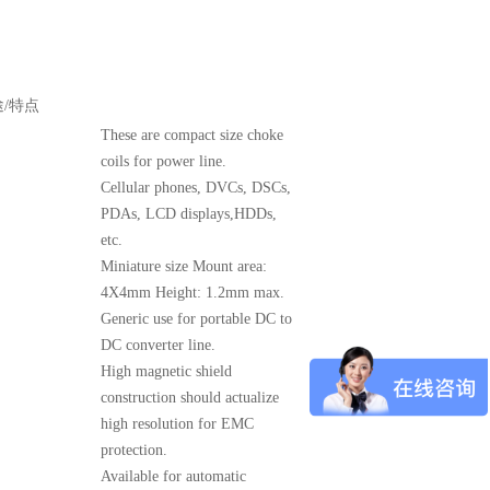
/特点
These are compact size choke
coils for power line.
Cellular phones, DVCs, DSCs,
PDAs, LCD displays,HDDs,
etc.
Miniature size Mount area:
4X4mm Height: 1.2mm max.
Generic use for portable DC to
DC converter line.
High magnetic shield
construction should actualize
high resolution for EMC
protection.
Available for automatic