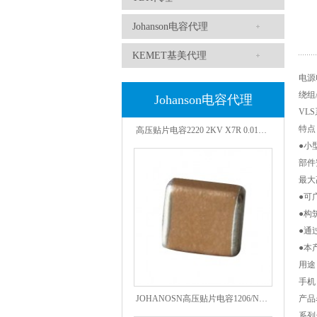
Johanson电容代理
KEMET基美代理
电源
绕组/
Johanson电容代理
VLS
高压贴片电容2220 2KV X7R 0.01UF封装
特点
●小
部件
最大
●可
●构
●通
●本
用途
手机
JOHANOSN高压贴片电容1206/NPO/1000V/220PF/J档封装
产品
系列