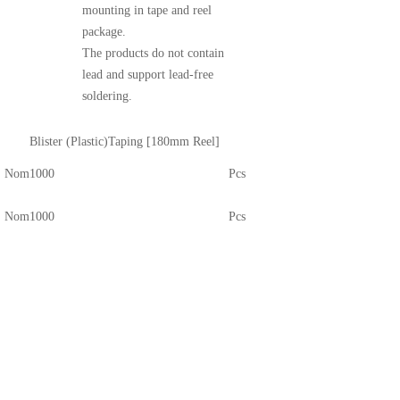
mounting in tape and reel
package.
The products do not contain
lead and support lead-free
soldering.
Blister (Plastic)Taping [180mm Reel]
Nom
1000
Pcs
Nom
1000
Pcs