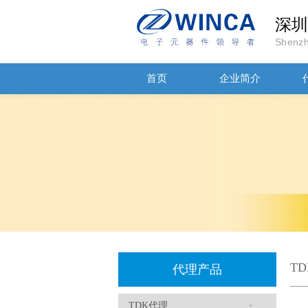
深圳
Shenzh
首页
企业简介
贴片安规电容2220 X2 AC250V 0.1UF封装
JOHANSON代理商供应贴片电容500R07S2R2BV4T
T
代理产品
TDK代理