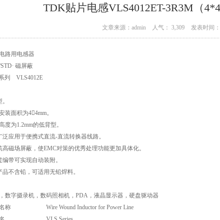
TDK贴片电感VLS4012ET-3R3M（4*4
文章来源：admin
人气： 3,309
发表时间： 0
电路用电感器
STD· 磁屏蔽
系列 VLS4012E
型。
安装面积为44mm。
高度为1.2mm的低背型。
广泛应用于便携式直流-直流转换器线路。
筑高磁场屏蔽，使EMC对策的优秀处理功能更加具体化。
过编带可实现自动装附。
产品不含铅，可适用无铅焊料。
，数字摄录机，数码照相机，PDA，液晶显示器，硬盘驱动器
名称
Wire Wound Inductor for Power Line
名
VLS Series