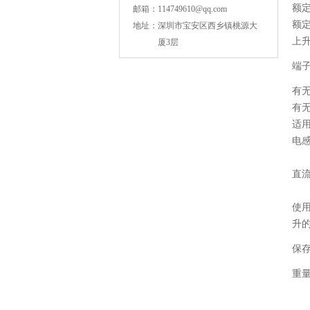
额定
邮箱：
114749610@qq.com
额定
地址：
深圳市宝安区西乡镇桃源大
上
厦3层
端
有
有
适
电
NPO高压贴片电容1808 3KV 100PF J
直
使
升的
保
重