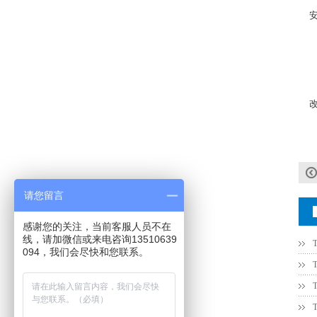
JOHANSON代理1812 1KV 100NF X7R高压贴片电容
COG高压贴片电容1812 3KV 470PF 5%精度
请您留言
感谢您的关注，当前客服人员不在
线，请加微信或来电咨询13510639
094，我们会尽快和您联系。