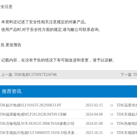
安全注意
本资料还记述了安全性相关注意规定的对象产品。
使用产品时,对于安全性方面的规定,请与敝公司联系咨询。
改良,更改预告
记载内容，在没有予告的情况下有可能改进和变更，请予以谅解。
上一篇:
TDK电容C5750X7T2J474K
下一篇:
TD
推荐资讯
TDK贴片电感SLF10165T-2R2N6R33-PF
2025-02-15
TDK温度传感
TDK磁屏蔽电感MLP2012H2R2MT0S1详解
2024-04-08
TDK车规贴片
TDK压敏电阻AVR-M2012C390KT6AB参数介绍
2024-01-08
TDK热敏电阻
TDK车规贴片电感CLF10060NIT-101M-D技术参数详解
2023-10-31
TDK车规级电