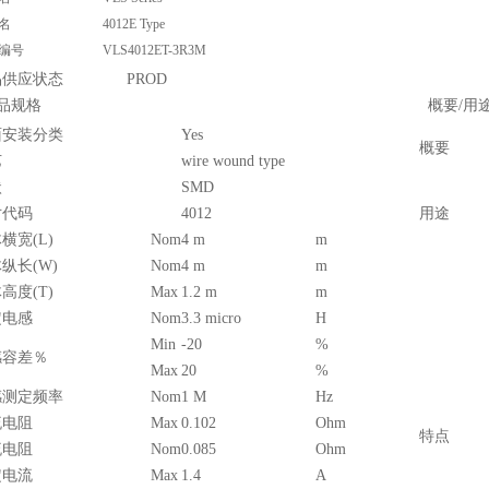
名
4012E Type
编号
VLS4012ET-3R3M
品供应状态
PROD
品规格
概要/用途
面安装分类
Yes
概要
艺
wire wound type
状
SMD
寸代码
4012
用途
横宽(L)
Nom
4 m
m
纵长(W)
Nom
4 m
m
高度(T)
Max
1.2 m
m
定电感
Nom
3.3 micro
H
Min
-20
%
感容差％
Max
20
%
感测定频率
Nom
1 M
Hz
流电阻
Max
0.102
Ohm
特点
流电阻
Nom
0.085
Ohm
定电流
Max
1.4
A