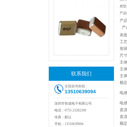
类型
产品
产
产
表
工
形
1808 Y2 1NF安规贴片电容Johanson品牌
尺
主体
主体
联系我们
主体
额
全国咨询热线：
13510639094
电
电
深圳市智成电子有限公司
直
电话：
0755-23282269
直
传真：
默认
NPO高压陶瓷电容1812 2KV 330PF 5%精度
额
手机：
13510639094