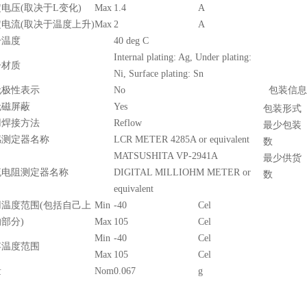
电压(取决于L变化)
Max
1.4
A
电流(取决于温度上升)
Max
2
A
升温度
40 deg C
Internal plating: Ag, Under plating:
子材质
Ni, Surface plating: Sn
无极性表示
No
包装信息
无磁屏蔽
Yes
包装形式
用焊接方法
Reflow
最少包装
感测定器名称
LCR METER 4285A or equivalent
数
MATSUSHITA VP-2941A
最少供货
流电阻测定器名称
DIGITAL MILLIOHM METER or
数
equivalent
用温度范围(包括自己上
Min
-40
Cel
部分)
Max
105
Cel
Min
-40
Cel
存温度范围
Max
105
Cel
量
Nom
0.067
g