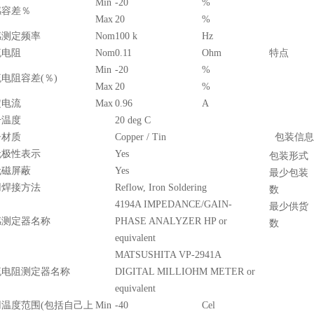
Min
-20
%
感容差％
Max
20
%
感测定频率
Nom
100 k
Hz
流电阻
Nom
0.11
Ohm
特点
Min
-20
%
电阻容差(％)
Max
20
%
定电流
Max
0.96
A
升温度
20 deg C
子材质
Copper / Tin
包装信息
无极性表示
Yes
包装形式
无磁屏蔽
Yes
最少包装
用焊接方法
Reflow, Iron Soldering
数
4194A IMPEDANCE/GAIN-
最少供货
感测定器名称
PHASE ANALYZER HP or
数
equivalent
MATSUSHITA VP-2941A
流电阻测定器名称
DIGITAL MILLIOHM METER or
equivalent
用温度范围(包括自己上
Min
-40
Cel