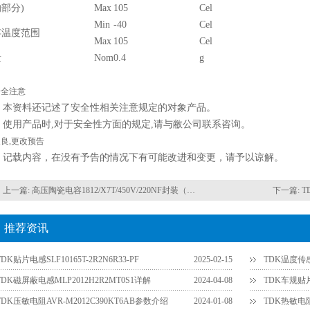
部分)
Max
105
Cel
Min
-40
Cel
存温度范围
Max
105
Cel
量
Nom
0.4
g
安全注意
本资料还记述了安全性相关注意规定的对象产品。
使用产品时,对于安全性方面的规定,请与敝公司联系咨询。
良,更改预告
记载内容，在没有予告的情况下有可能改进和变更，请予以谅解。
上一篇:
高压陶瓷电容1812/X7T/450V/220NF封装（阻容降压专用）
下一篇:
T
推荐资讯
TDK贴片电感SLF10165T-2R2N6R33-PF
2025-02-15
TDK温度传感
TDK磁屏蔽电感MLP2012H2R2MT0S1详解
2024-04-08
TDK车规贴片
TDK压敏电阻AVR-M2012C390KT6AB参数介绍
2024-01-08
TDK热敏电阻