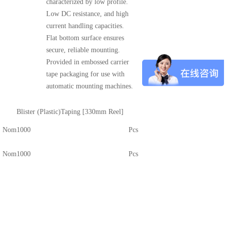
characterized by low profile.
Low DC resistance, and high
current handling capacities.
Flat bottom surface ensures
secure, reliable mounting.
Provided in embossed carrier
tape packaging for use with
automatic mounting machines.
Blister (Plastic)Taping [330mm Reel]
Nom
1000
Pcs
Nom
1000
Pcs