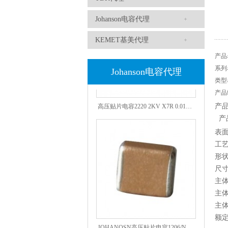
Johanson电容代理
KEMET基美代理
产品
系列
Johanson电容代理
类型
产品
高压贴片电容2220 2KV X7R 0.01UF封装
产
产
表
工
形
尺
主体
主体
主体
额
JOHANOSN高压贴片电容1206/NPO/1000V/220PF/J档封装