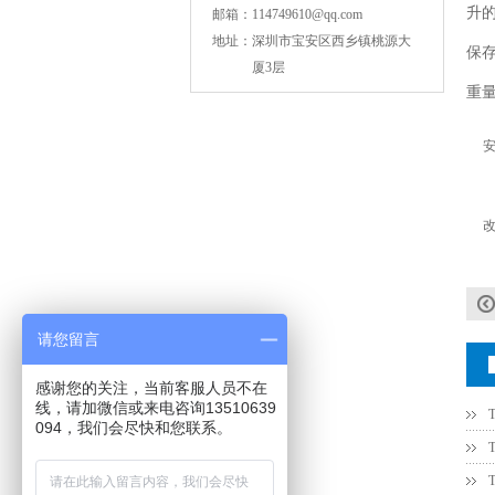
NPO高压陶瓷电容1812 2KV 330PF 5%精度
升的
邮箱：
114749610@qq.com
地址：
深圳市宝安区西乡镇桃源大
保
厦3层
重
改
NPO高压贴片电容1808 3KV 100PF J
请您留言
感谢您的关注，当前客服人员不在
线，请加微信或来电咨询13510639
094，我们会尽快和您联系。