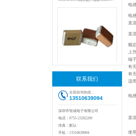
电
电
直
直流
额
上
端
有
1808 Y2 1NF安规贴片电容Johanson品牌
有
联系我们
适
全国咨询热线：
电
13510639094
深圳市智成电子有限公司
直
电话：
0755-23282269
传真：
默认
使
手机：
13510639094