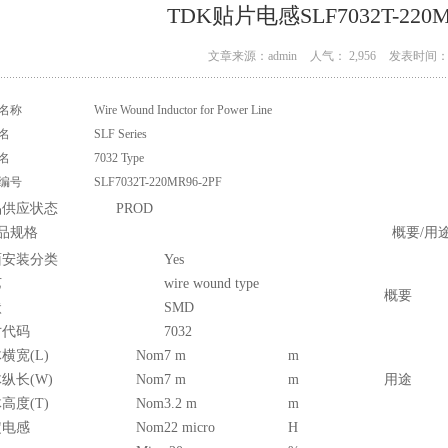
TDK贴片电感SLF7032T-220M
文章来源：admin
人气： 2,956
发表时间： 1
名称
Wire Wound Inductor for Power Line
名
SLF Series
名
7032 Type
编号
SLF7032T-220MR96-2PF
品供应状态
PROD
品规格
概要/用途
面安装分类
Yes
艺
wire wound type
概要
状
SMD
寸代码
7032
横宽(L)
Nom
7 m
m
纵长(W)
Nom
7 m
m
用途
高度(T)
Nom
3.2 m
m
定电感
Nom
22 micro
H