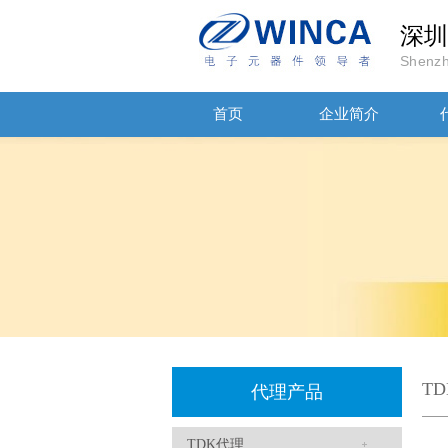
深圳
Shenzh
首页
企业简介
贴片安规电容2220 X2 AC250V 0.1UF封装
T
代理产品
JOHANSON代理商供应贴片电容500R07S2R2BV4T
TDK代理