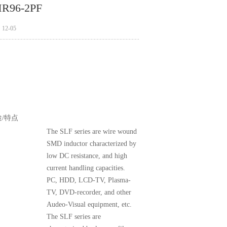
R96-2PF
2-05
/特点
The SLF series are wire wound
SMD inductor characterized by
low DC resistance, and high
current handling capacities.
PC, HDD, LCD-TV, Plasma-
TV, DVD-recorder, and other
Audeo-Visual equipment, etc.
The SLF series are