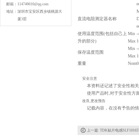
e
邮箱：
114749610@qq.com
M
地址：
深圳市宝安区西乡镇桃源大
直流电阻测定器名称
D
厦3层
e
使用温度范围(包括自己上
Min
-
升的部分)
Max
1
Min
-
保存温度范围
Max
1
NPO高压贴片电容1808 3KV 100PF J
重量
Nom
0
安全注意
本资料还记述了安全性相关
使用产品时,对于安全性方
改良,更改预告
记载内容，在没有予告的情
上一篇:
TDK贴片电感SLF10165T-1R5
JOHANSON代理1812 1KV 100NF X7R高压贴片电容