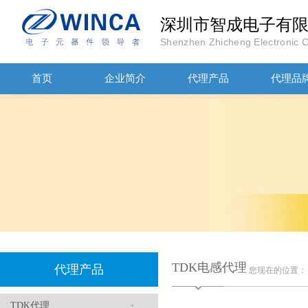
深圳市智成电子有
Shenzhen Zhicheng Electronic Co
贴片安规电容2220 X2 AC250V 0.1UF封装
首页
企业简介
代理产品
代理品
JOHANSON代理商供应贴片电容500R07S2R2BV4T
TDK电感代理
代理产品
您现在的位置
TDK代理