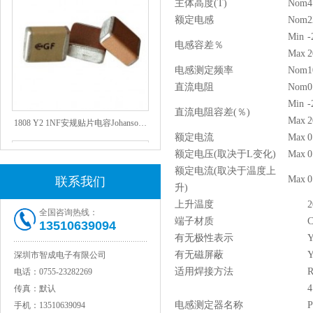
主体高度(T)
Nom
4
额定电感
Nom
2
Min
-
电感容差％
Max
2
电感测定频率
Nom
1
直流电阻
Nom
0
Min
-
直流电阻容差(％)
1808 Y2 1NF安规贴片电容Johanson品牌
Max
2
额定电流
Max
0
额定电压(取决于L变化)
Max
0
额定电流(取决于温度上
Max
0
联系我们
升)
上升温度
2
全国咨询热线：
端子材质
C
13510639094
有无极性表示
Y
有无磁屏蔽
Y
深圳市智成电子有限公司
适用焊接方法
R
电话：
0755-23282269
NPO高压陶瓷电容1812 2KV 330PF 5%精度
4
传真：
默认
电感测定器名称
P
手机：
13510639094