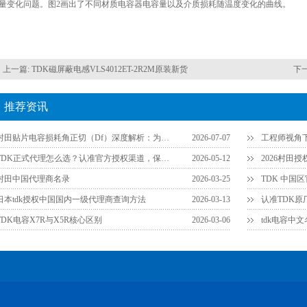
量变化问题。图2画出了不同材质电容器电容量以及介质损耗随温度变化的曲线。
上一篇:
TDK磁屏蔽电感VLS4012ET-2R2M原装新货
下
推荐资讯
村田贴片电容损耗角正切（Df）深度解析：为什么说它是衡量品质的关键参数？
2026-07-07
TDK正式代理怎么选？认准官方授权渠道，保障供应链安全
2026-05-12
2026村田
村田中国代理商名录
2026-03-25
TDK 中国
日本tdk授权中国国内一级代理商查询方法
2026-03-13
TDK电容X7R与X5R核心区别
2026-03-06
tdk电容中