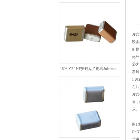
片式
设备
断提
此外
1808 Y2 1NF安规贴片电容Johanson品牌
②为
发展
1 
在片
片式
来，
示。
图1
C=N
NPO高压陶瓷电容1812 2KV 330PF 5%精度
式中