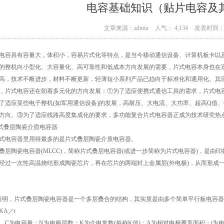
电容基础知识（贴片电容及
文章来源：admin
人气： 4,134
发表时间： 1
电容具有容量大，体积小，容易片式化等特点，是当今移动通信设备、计算机板卡以
的整机向小型化、大容量化、高可靠性和低成本方向发展的需要，片式电容本身也在
高，技术不断进步，材料不断更新，轻薄短小系列产品已趋向于标准化和通用化。其
，片式电容还在朝着多元化的方向发展：①为了适应便携式通信工具的需求，片式电
了适应某些电子整机(如军用通信设备)的发展，高耐压、大电流、大功率、超高Q值、
方向。③为了适应线路高度集成化的要求，多功能复合片式电容器正成为技术研究热
片式叠层陶瓷介质电容器
式电容器里用得最多的是片式叠层陶瓷介质电容器。
叠层陶瓷电容器(MLCC)，简称片式叠层电容器(或进一步简称为片式电容器)，是由
经过一次性高温烧结形成陶瓷芯片，再在芯片的两端封上金属层(外电极)，从而形成
表明，片式叠层陶瓷电容器是一个多层叠合的结构，其实质是由多个简单平行板电容
KA／t
，C为电容量；N为电极层数；K为介电常数(俗称K值)；A为相对电极覆盖面积；t为电