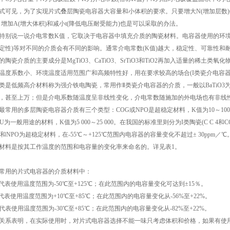
式可见，为了实现片式叠层陶瓷电容器大容量和小体积的要求。只要增大N(增加层数)
、增加A(增大体积)和减小t(降低电压耐受能力)也是可以采取的办法。
特别说一说介电常数K值，它取决于电容器中填充介质的陶瓷材料。电容器使用的环境
定性)等对不同的介质会有不同的影响。通常介电常数(K值)越大，稳定性、可靠性和
的陶瓷介质的主要成分是MgTiO3、CaTiO3、SrTiO3和TiO2再加入适量的稀土
温度系数小、环境温度适用范围广和高频特性好，用在要求较高的场合(I类瓷介电容器
类是低频高介材料称为强介铁电陶瓷，常用作Ⅱ类瓷介电容器的介质，一般以BaTiO
，甚至上万；但是介电系数随温度呈非线性变化，介电常数随施加的外电场也有非线
最常用的多层陶瓷电容器介质有三个类型：COG或NPO是超稳定材料，K值为10～100；X7
5U为一般用途的材料，K值为5 000～25 000。在我国的标准里则分为I类陶瓷(C C 4和C
G和NPO为超稳定材料，在-55℃～+125℃范围内电容器的容量变化不超过± 30ppm／℃
材料是按其工作温度的范围和电容量的变化率来命名的。详见表1。
常用的片式电容器的介质材料中：
R代表使用温度范围为-50℃至+125℃；在此范围内的电容量变化可达到±15％。
U代表使用温度范围为+10℃至+85℃；在此范围内的电容量变化从-56%至+22%。
V代表使用温度范围为-30℃至+85℃；在此范围内的电容量变化从-82%至+22%。
关系表明，在实际使用时，对片式电容器选择不能一味只考虑体积和价格，如果有使