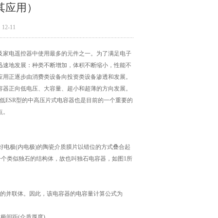
其应用）
2-11
及家电遥控器中使用最多的元件之一。为了满足电子
迅速地发展：种类不断增加，体积不断缩小，性能不
应用正逐步由消费类设备向投资类设备渗透和发展。
容器正向低电压、大容量、超小和超薄的方向发展。
低ESR型的中高压片式电容器也是目前的一个重要的
点。
印好电极(内电极)的陶瓷介质膜片以错位的方式叠合起
一个类似独石的结构体，故也叫独石电容器，如图1所
器的并联体。因此，该电容器的电容量计算公式为
极间距(介质厚度)。