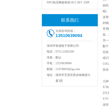
由此
能)
这里
联系我们
的稳
常用
全国咨询热线：
低、
13510639094
另一
深圳市智成电子有限公司
数千
电话：
0755-23282269
目前
NPO高压贴片电容1808 3KV 100PF J
传真：
默认
或Z
手机：
13510639094
CO
邮箱：
114749610@qq.com
其余
地址：
深圳市宝安区西乡镇桃源大
厦3层
几种
X7
Z5
Y5
这些