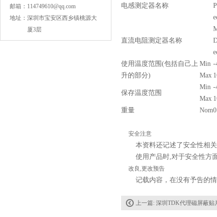
电感测定器名称
P
邮箱：
114749610@qq.com
e
地址：
深圳市宝安区西乡镇桃源大
M
厦3层
直流电阻测定器名称
D
e
使用温度范围(包括自己上
Min
-
升的部分)
Max
1
COG高压贴片电容1812 3KV 470PF 5%精度
Min
-
保存温度范围
Max
1
重量
Nom
0
安全注意
本资料还记述了安全性相关
使用产品时,对于安全性方
改良,更改预告
记载内容，在没有予告的情
Johanson电容一级代理 正品现货
上一篇:
深圳TDK代理磁屏蔽贴片电感V