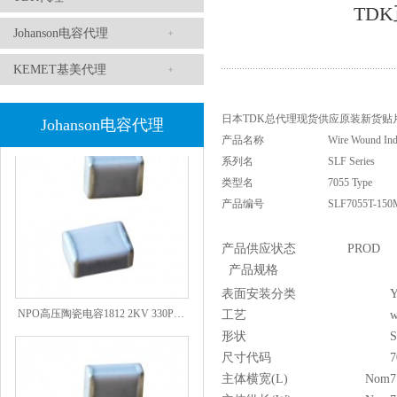
TDK
Johanson电容代理
KEMET基美代理
1808 Y2 1NF安规贴片电容Johanson品牌
日本TDK总代理现货供应原装新货贴片电感、
Johanson电容代理
产品名称
Wire Wound Ind
系列名
SLF Series
类型名
7055 Type
产品编号
SLF7055T-150
产品供应状态
PROD
产品规格
表面安装分类
Y
NPO高压陶瓷电容1812 2KV 330PF 5%精度
工艺
w
形状
尺寸代码
7
主体横宽(L)
Nom
7