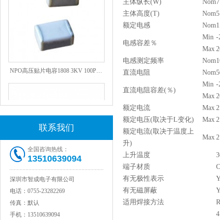
主体纵长(W)
Nom
7
主体高度(T)
Nom
5
额定电感
Nom
1
Min
-
电感容差％
Max
2
电感测定频率
Nom
1
NPO高压贴片电容1808 3KV 100PF J
直流电阻
Nom
5
Min
-
直流电阻容差(％)
Max
2
额定电流
Max
2
额定电压(取决于L变化)
Max
2
联系我们
额定电流(取决于温度上
Max
2
升)
全国咨询热线：
上升温度
3
13510639094
端子材质
C
有无极性表示
Y
深圳市智成电子有限公司
JOHANSON代理1812 1KV 100NF X7R高压贴片电容
有无磁屏蔽
Y
电话：
0755-23282269
适用焊接方法
R
传真：
默认
4
手机：
13510639094