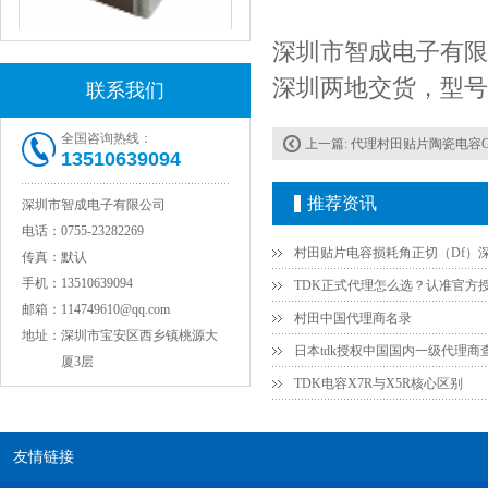
深圳市智成电子有限
深圳两地交货，型号
联系我们
JOHANSON代理1812 1KV 100NF X7R高压贴片电容
全国咨询热线：
上一篇:
代理村田贴片陶瓷电容GRM32
13510639094
推荐资讯
深圳市智成电子有限公司
电话：
0755-23282269
传真：
默认
手机：
13510639094
邮箱：
114749610@qq.com
村田中国代理商名录
地址：
深圳市宝安区西乡镇桃源大
日本tdk授权中国国内一级代理商
厦3层
COG高压贴片电容1812 3KV 470PF 5%精度
TDK电容X7R与X5R核心区别
友情链接