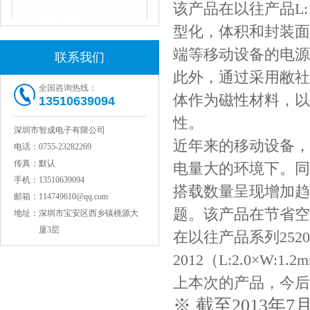
该产品在以往产品L:1
型化，体积和封装面
端等移动设备的电源
联系我们
此外，通过采用敝社
全国咨询热线：
体作为磁性材料，以
13510639094
性。
深圳市智成电子有限公司
JOHANSON代理1812 1KV 100NF X7R高压贴片电容
近年来的移动设备，
电话：
0755-23282269
传真：
默认
电量大的环境下。同
手机：
13510639094
搭载数量呈现增加趋
邮箱：
114749610@qq.com
题。该产品在节省空
地址：
深圳市宝安区西乡镇桃源大
厦3层
在以往产品系列2520（L
2012（L:2.0×W:
上本次的产品，今后
※ 截至2013年7
COG高压贴片电容1812 3KV 470PF 5%精度