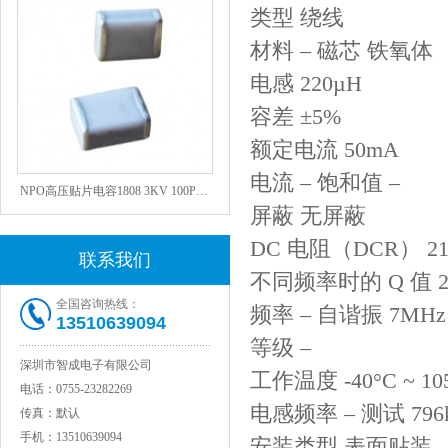
类型 绕线
材料 – 磁芯 铁氧体
电感 220µH
容差 ±5%
额定电流 50mA
电流 – 饱和值 –
NPO高压贴片电容1808 3KV 100PF J
屏蔽 无屏蔽
DC 电阻（DCR） 2
联系我们
不同频率时的 Q 值 20
全国咨询热线：
频率 – 自谐振 7MHz
13510639094
等级 –
深圳市智成电子有限公司
工作温度 -40°C ~ 10
电话：
0755-23282269
电感频率 – 测试 796
传真：
默认
JOHANSON代理1812 1KV 100NF X7R高压贴片电容
手机：
13510639094
安装类型 表面贴装