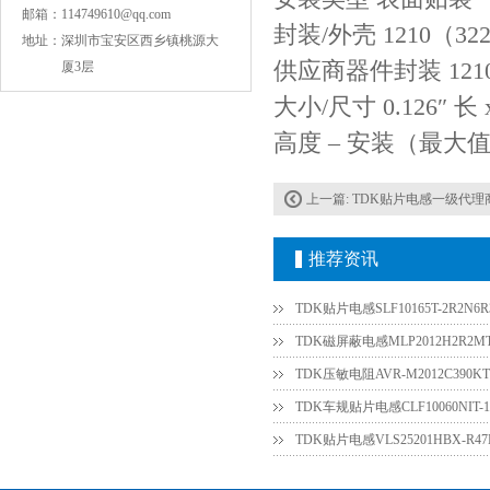
邮箱：
114749610@qq.com
封装/外壳 1210（32
地址：
深圳市宝安区西乡镇桃源大
供应商器件封装 121
厦3层
大小/尺寸 0.126″ 长 x
高度 – 安装（最大值） 
上一篇:
TDK贴片电感一级代理商 MLF
COG高压贴片电容1812 3KV 470PF 5%精度
推荐资讯
TDK贴片电感SLF10165T-2R2N6R3
TDK磁屏蔽电感MLP2012H2R2M
TDK压敏电阻AVR-M2012C390
TDK贴片电感VLS25201HBX-R
Johanson电容一级代理 正品现货