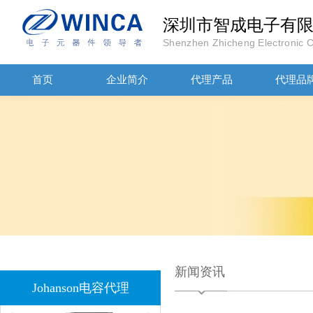
深圳市智成电子有
Shenzhen Zhicheng Electronic Co
JOHANOSN高压贴片电容1206/NPO/1000V/220PF/J档封装
首页
企业简介
代理产品
代理品
1808 Y2 1NF安规贴片电容Johanson品牌
新闻资讯
Johanson电容代理