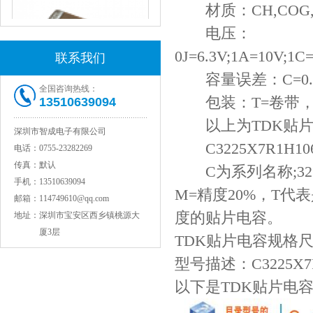
材质：CH,COG,JB,
电压：
0J=6.3V;1A=10V;1C
联系我们
容量误差：C=0.25;D=
全国咨询热线：
包装：T=卷带，
13510639094
JOHANSON代理1812 1KV 100NF X7R高压贴片电容
以上为TDK贴片
深圳市智成电子有限公司
C3225X7R1H10
电话：
0755-23282269
传真：
默认
C为系列名称;3225=
手机：
13510639094
M=精度20%，T代表是
邮箱：
114749610@qq.com
度的贴片电容。
地址：
深圳市宝安区西乡镇桃源大
厦3层
TDK贴片电容规格尺寸有
型号描述：C3225X7R
COG高压贴片电容1812 3KV 470PF 5%精度
以下是TDK贴片电