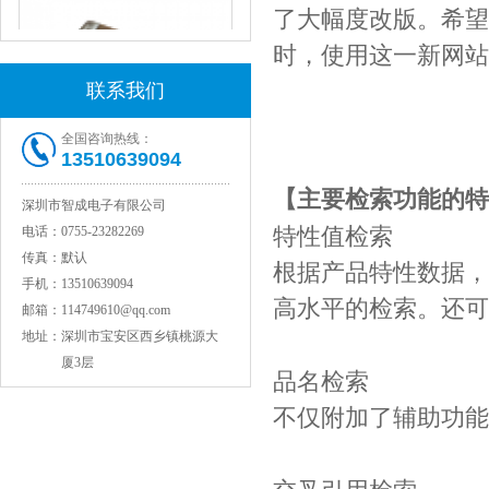
了大幅度改版。希望
时，使用这一新网站
联系我们
全国咨询热线：
13510639094
JOHANSON代理1812 1KV 100NF X7R高压贴片电容
【主要检索功能的特
深圳市智成电子有限公司
特性值检索
电话：
0755-23282269
传真：
默认
根据产品特性数据，
手机：
13510639094
高水平的检索。还可
邮箱：
114749610@qq.com
地址：
深圳市宝安区西乡镇桃源大
厦3层
品名检索
不仅附加了辅助功能
COG高压贴片电容1812 3KV 470PF 5%精度