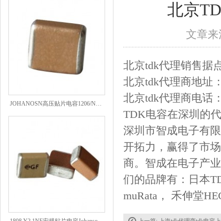
北京T
文章来源
北京tdk代理销售
北京tdk代理商地址
北京tdk代理商电话：86-
JOHANOSN高压贴片电容1206/NPO/1000V/220PF/J档封装
TDK电容在深圳的
深圳市智成电子有限
开拓力，赢得了市场
商。智成在电子产业
们的品牌有：日本T
muRata， 禾伸堂
1808 Y2 1NF安规贴片电容Johanson品牌