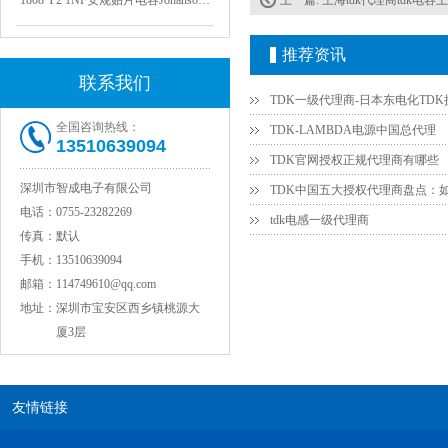
上一篇:
上海tdk代理商tdk电容
推荐资讯
联系我们
全国咨询热线：
TDK-LAMBDA电源中国总代理
13510639094
TDK官网授权正规代理商有哪些
深圳市智成电子有限公司
电话：
0755-23282269
tdk电感一级代理商
NPO高压陶瓷电容1812 2KV 330PF 5%精度
传真：
默认
手机：
13510639094
邮箱：
114749610@qq.com
地址：
深圳市宝安区西乡镇桃源大
厦3层
友情链接