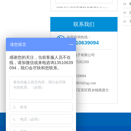
1808 Y2 1NF安规贴片电容Johanson品牌
联系我们
全国咨询热线：
13510639094
请您留言
深圳市智成电子有限公司
感谢您的关注，当前客服人员不在
电话：
0755-23282269
线，请加微信或来电咨询13510639
094，我们会尽快和您联系。
传真：
默认
NPO高压陶瓷电容1812 2KV 330PF 5%精度
手机：
13510639094
邮箱：
114749610@qq.com
地址：
深圳市宝安区西乡镇桃源大
厦3层
友情链接