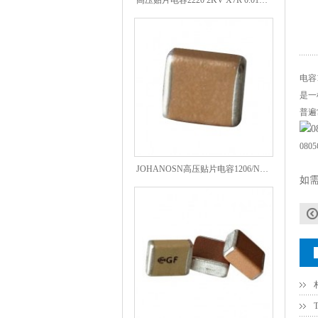
电容
是一
普遍
08
JOHANOSN高压贴片电容1206/NPO/1000V/220PF/J档封装
如