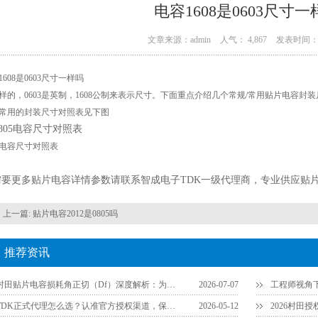
电容1608是0603尺寸一
文章来源：admin
人气： 4,867
发表时间： 0
1608是0603尺寸一样吗
样的，0603是英制，1608公制来表示尺寸。下面重点介绍几个常规/常用贴片电容封装尺寸及
常用的封装尺寸对照表见下图
05电容尺寸对照表
需要更多贴片电容详情参数请联系智成电子TDK一级代理商，专业供应贴
上一篇:
贴片电容2012是0805吗
推荐资讯
村田贴片电容损耗角正切（Df）深度解析：为什么说它是衡量品质的关键参数？
2026-07-07
TDK正式代理怎么选？认准官方授权渠道，保障供应链安全
2026-05-12
2026村田