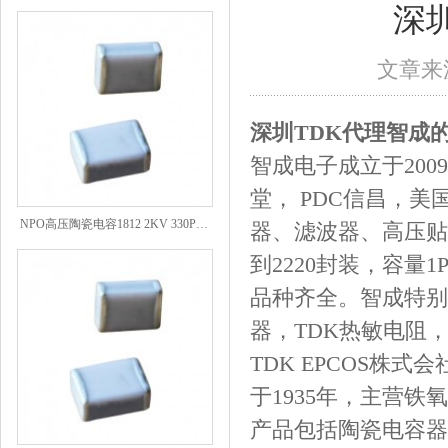
深
文章来源
深圳TDK代理智成
智成电子成立于200
堂， PDC信昌，美
NPO高压陶瓷电容1812 2KV 330PF 5%精度
器、滤波器、高压贴
到2220封装，容量
品种齐全。智成特别
器，TDK热敏电阻，
TDK EPCOS
于1935年，主营
产品包括陶瓷电容器