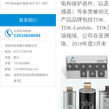
NPO高压贴片电容1808 3KV 100PF J
电和保护器件、以及
感器）等各类被动元
产品品牌包括TDK、爱普科
联系我们
TDK-Lambda
全国咨询热线：
场领域。公司在亚洲
13510639094
络。2019年度3月末
深圳市智成电子有限公司
电话：
0755-23282269
传真：
默认
JOHANSON代理1812 1KV 100NF X7R高压贴片电容
手机：
13510639094
邮箱：
114749610@qq.com
地址：
深圳市宝安区西乡镇桃源大
厦3层