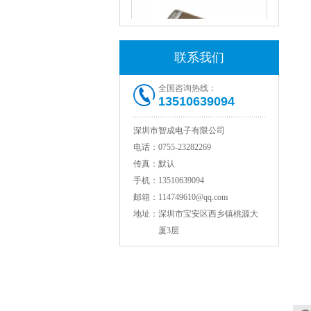
联系我们
全国咨询热线：
13510639094
JOHANSON代理1812 1KV 100NF X7R高压贴片电容
深圳市智成电子有限公司
电话：
0755-23282269
传真：
默认
手机：
13510639094
邮箱：
114749610@qq.com
地址：
深圳市宝安区西乡镇桃源大
厦3层
COG高压贴片电容1812 3KV 470PF 5%精度