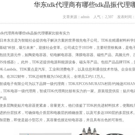
华东tdk代理商有哪些tdk晶振代
文章来源：admin
人气： 2,597
发表时间： 0
tdk代理商
有哪些tdk晶振代理哪家比较有实力
K日本东京是为智能社会提供电子解决方案的世界领先电子公司。TDK在精通材料科
基础“科技，吸引未来”，迎接社会变革。公司成立于1935年，主要经营铁氧体，是电
包括无源元件，如陶瓷电容器、铝电解电容器、薄膜电容器、磁性产品、高频元件、
MS传感器）。此外，TDK还提供电源和能源设备、磁头等产品。包括产品品牌TDK，爱普科斯(EPCO
DK-Lambda。TDK重点是汽车、工业和消费电子，以及信息和通信技术市场。企
络。在2022财年，TDK总销售额为156亿美元，全球员工约1.1万人。
智成电子有限公司为以下品牌一级代理商：TDK/EPCOS/MURATA村田/约翰逊JOHAN
，TDK电容一级代理商，智成TDK代理商比较有实力的一家。原装现货供应：贴片
产品
使多层陶瓷贴片电容器更紧凑，容量更大，他们借鉴了TDK的先进材料技术，使颗粒
进的分层技术，可确保电介质层和电极层的精确放置，以及可多达1000层的多层技
加层数，即使是超小型芯片，其容量也接近钽电容器，并且具有出色的可靠性。