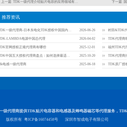
上一篇:
TDK一级代理介绍贴片电容的应用领域有哪些
下一篇:
国
推荐资讯
TDK一级代理商-日本东电化TDK授权中国国内一级代理商官网查询方法
2026-06-26
村田&TD
TDK-LAMBDA电源中国总代理
2026-04-02
TDK官网授权正规代理商有哪些
2025-12-01
TDK中国五大授权代理商盘点：如何选择最适合您的供应链伙伴？
2025-10-20
tdk电感一级代理商
2025-06-18
TDK原厂授
内一级代理商提供TDK贴片电容器和电感器及蜂鸣器磁芯等代理服务，TD
版权所有
粤ICP备16074458号
深圳市智成电子有限公司