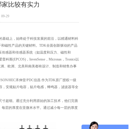
理哪家比较有实力
9-29
学的基础上，始终处于科技发展的前沿，以精通材料科
子和磁性产品的关键材料。TDK全面创新驱动的产品
压传感器和传感器系统（如温度和压力、磁性和
S)，InvenSense，Micronas，Tronics以
业在亚洲、欧洲、北美和南美都有设计、制造和销售办事
SON/HEC禾伸堂/PDC信昌 作为TDK原厂授权一级
电容，安规贴片电容，贴片电感，蜂鸣器，滤波器等全
尺寸超细。通过充分利用原始的加工技术，他们完善
术。每层的厚度在亚微米水平。通过减小每一层的厚度