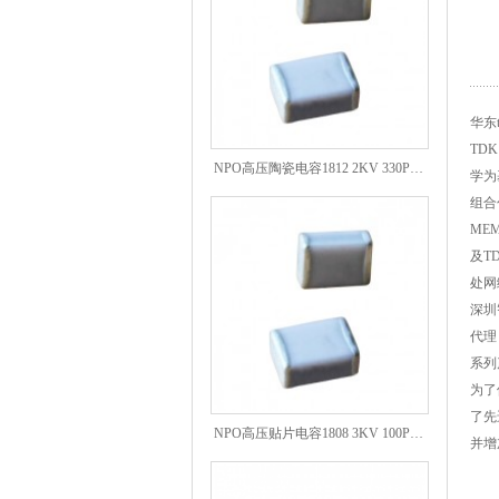
华东
NPO高压陶瓷电容1812 2KV 330PF 5%精度
TD
学为
组合
ME
及T
处网
深圳
代理
系列
为了
NPO高压贴片电容1808 3KV 100PF J
了先
并增