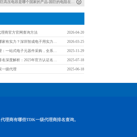
巨高压电容是哪个国家的产品-国巨的电阻在哪里生产
K代理商官方官网查询方法
2026-04-20
TDK代理商哪家有实力？深圳智成电子用实力诠释靠谱合作伙伴
2026-03-25
福州TDK代理：一站式电子元器件采购，全系列型号覆盖工厂需求
2025-11-29
TDK代理商排名深度解析：2025年官方认证名单与采购指南
2025-07-18
权一级代理
2025-06-18
K代理商有哪些TDK一级代理商排名查询。