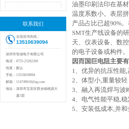
油墨印刷法印在基材
温度系数小。表层拼
产品占比已超90%
联系我们
SMT生产线设备的
全国咨询热线：
天、仪表设备、数控
13510639094
的电子设备或构件。
深圳市智成电子有限公司
JOHANSON代理1812 1KV 100NF X7R高压贴片电容
因而国巨电阻主要有
电话：
0755-23282269
传真：
默认
1、优异的抗压性能,高
手机：
13510639094
2、体型小,重量较轻
邮箱：
114749610@qq.com
3、融入再流焊与波
地址：
深圳市宝安区西乡镇桃源大
厦3层
4、电气性能平稳,稳
5、安装低成本,并
COG高压贴片电容1812 3KV 470PF 5%精度