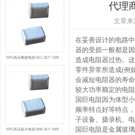
代理
文章来源
在妥善设计的电路中
器的受损一般都是因
NPO高压陶瓷电容1812 2KV 330PF 5%精度
造成电阻器过热。这
零件异常所造成(例
会减短电阻器的寿命
较大功率额定的电阻
国巨电阻因为体型小
频率特点好等特点，
子设备、摄录机、电
NPO高压贴片电容1808 3KV 100PF J
国巨电阻是金属玻璃