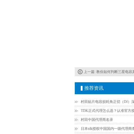
贴片安规电容2220 X2 AC250V 0.1UF封装
上一篇:
教你如何判断三星电容真假
JOHANSON代理商供应贴片电容500R07S2R2BV4T
推荐资讯
村田中国代理商名录
日本tdk授权中国国内一级代理商