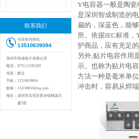
Y电容器一般是陶瓷
是深圳智成制造的电
扁的，深蓝色，能够
联系我们
所。依据IEC标准，
全国咨询热线：
护商品，应有充足的
13510639094
另外,贴片电容作用
深圳市智成电子有限公司
JOHANSON代理1812 1KV 100NF X7R高压贴片电容
示。也称为贴片电容
电话：
0755-23282269
传真：
默认
方法一种是毫米单位
手机：
13510639094
冲击时，容易从焊端
邮箱：
114749610@qq.com
地址：
深圳市宝安区西乡镇桃源大
厦3层
COG高压贴片电容1812 3KV 470PF 5%精度