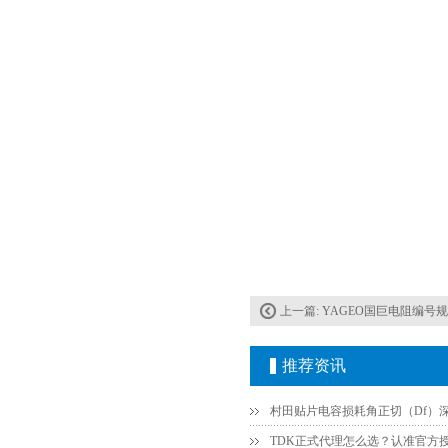
贴片安规电容2220 X2 AC250V 0.1UF封装
JOHANSON代理商供应贴片电容500R07S2R2BV4T
上一篇:
YAGEO国巨电阻编号规则-国
推荐资讯