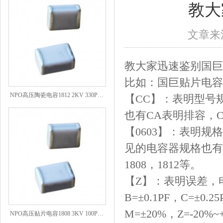
教大
文章来源
教大家迅速鉴别国巨
比如：国巨贴片
电容
NPO高压陶瓷电容1812 2KV 330PF 5%精度
【CC】：表明型号
也有CA表明排容，
【0603】：表明规
见的电容器规格也有0201
1808，1812等。
【Z】：表明误差，电
B=±0.1PF，C=±0.
NPO高压贴片电容1808 3KV 100PF J
M=±20%，Z=-20%~