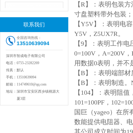
【R】：表明包装方
寸盘塑料带外包装；
【Y5V】：表明电
联系我们
Y5V，Z5UX7R。
全国咨询热线：
【9】：表明工作电压为5
13510639094
0=100V，A=200
深圳市智成电子有限公司
JOHANSON代理1812 1KV 100NF X7R高压贴片电容
用数据0表明，并不
电话：
0755-23282269
传真：
默认
【B】：表明端部材
手机：
13510639094
【B】：表明制造。N=N
邮箱：
114749610@qq.com
【104】：表明阻
地址：
深圳市宝安区西乡镇桃源大
厦3层
101=100PF，102=1
国巨（yageo）在
数能提供电阻器、电
其公司成立时间为1
COG高压贴片电容1812 3KV 470PF 5%精度