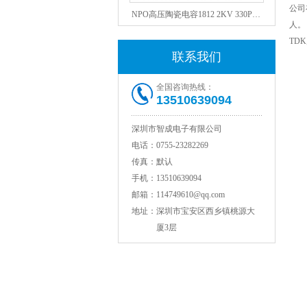
NPO高压陶瓷电容1812 2KV 330PF 5%精度
公司
人。
TD
联系我们
全国咨询热线：
13510639094
深圳市智成电子有限公司
电话：
0755-23282269
传真：
默认
NPO高压贴片电容1808 3KV 100PF J
手机：
13510639094
邮箱：
114749610@qq.com
地址：
深圳市宝安区西乡镇桃源大
厦3层