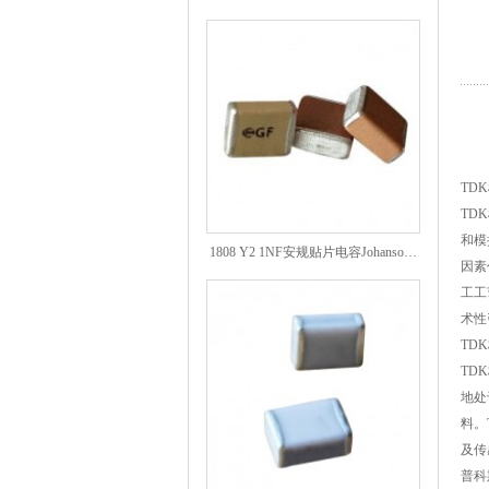
TD
TD
1808 Y2 1NF安规贴片电容Johanson品牌
和模
因素
工工
术性
TD
TD
地处
料。
及传
普科