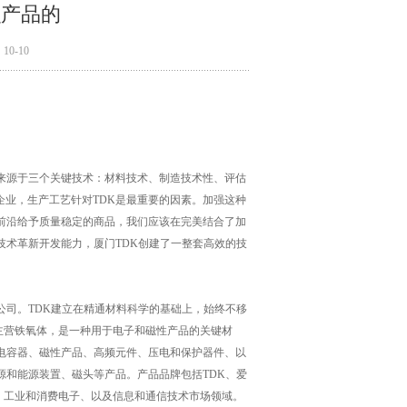
么产品的
0-10
来源于三个关键技术：材料技术、制造技术性、评估
业，生产工艺针对TDK是最重要的因素。加强这种
前沿给予质量稳定的商品，我们应该在完美结合了加
技术革新开发能力，厦门TDK创建了一整套高效的技
。
公司。TDK建立在精通材料科学的基础上，始终不移
，主营铁氧体，是一种用于电子和磁性产品的关键材
电容器、磁性产品、高频元件、压电和保护器件、以
源和能源装置、磁头等产品。产品品牌包括TDK、爱
K重点开展如汽车、工业和消费电子、以及信息和通信技术市场领域。