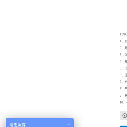
JOHANSON代理1812 1KV 100NF X7R高压贴片电容
TD
1、
2、
3、
4、
5、
6、
COG高压贴片电容1812 3KV 470PF 5%精度
7、
8、
9、
10
请您留言