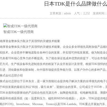
日本TDK是什么品牌做什
文章来源：admin
人气： 2,252
发表时间： 1
智成TDK一级代理商
K雄厚资金整体实力取决于其强悍的关键技术能量
K雄厚资金整体实力取决于其强悍的关键技术能量。企业众多全球领先高附加值产品都
拟技术。企业坚持不懈地谋取在各种行业的发展，并实现可持续发展观。做为制造业企
代表着TDK核心竞争力的不断提高。为了能在保证低成本优势的前提下，可以在市场
艺方式、生产线设备和先进制造技术的框架下从业开发设计及管理。根据TDK强悍的
引进、消化吸收和创新体制，向中国市场提供竞争能力强、以客户为中心的多种产品
K株式会社总部介绍
K株式会社总部位于日本东京，是一家为智能社会提供电子解决方案的全球领先的电子
于科技发展的最前沿并以“科技，吸引未来”，迎接社会的变革。公司成立于1935年
TDK全面和创新驱动的产品组合包括无源元件，如陶瓷电容器、铝电解电容器、薄膜
感器和传感器系统（如：温度和压力、磁性和MEMS传感器）。此外，TDK还提供电
斯(EPCOS)、InvenSense、Micronas、Tronics以及TDK-Lambda。TD