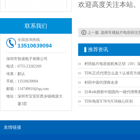
欢迎高度关注本站。
联系我们
上一篇:
选择车规贴片电容的注
全国咨询热线：
13510639094
推荐资讯
深圳市智成电子有限公司
JOHANSON代理1812 1KV 100NF X7R高压贴片电容
电话：
0755-23282269
传真：
默认
手机：
13510639094
村田中国代理商名录
邮箱：
114749610@qq.com
日本tdk授权中国国内一级代理商
地址：
深圳市宝安区西乡镇桃源大
TDK电容X7R与X5R核心区别
厦3层
友情链接
COG高压贴片电容1812 3KV 470PF 5%精度