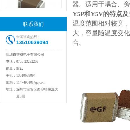
器。适用于耦合、旁
Y5P和Y5V的特点
温度范围相对较宽，
联系我们
大，容量随温度变化
全国咨询热线：
JOHANSON代理1812 1KV 100NF X7R高压贴片电容
合。
13510639094
深圳市智成电子有限公司
电话：
0755-23282269
传真：
默认
手机：
13510639094
邮箱：
114749610@qq.com
地址：
深圳市宝安区西乡镇桃源大
厦3层
COG高压贴片电容1812 3KV 470PF 5%精度