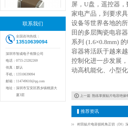
屏，U盘，遥控器，
家电产品，到要求具
设备等世界各地的所
联系我们
田的多层陶瓷电容器
全国咨询热线：
JOHANSON代理1812 1KV 100NF X7R高压贴片电容
系列 (1.6×0.8
13510639094
容器将活跃于越来越
深圳市智成电子有限公司
控制化进一步发展，
电话：
0755-23282269
传真：
默认
动高机能化、小型化
手机：
13510639094
邮箱：
114749610@qq.com
地址：
深圳市宝安区西乡镇桃源大
厦3层
上一篇:
熟练掌握贴片电容绝缘电
COG高压贴片电容1812 3KV 470PF 5%精度
推荐资讯