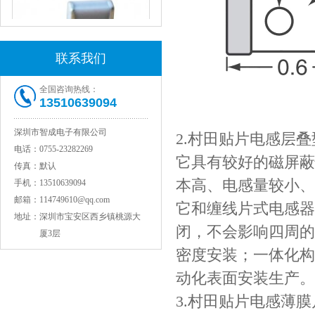
联系我们
全国咨询热线：
13510639094
COG高压贴片电容1812 3KV 470PF 5%精度
深圳市智成电子有限公司
2.村田贴片电感层叠
电话：
0755-23282269
它具有较好的磁屏蔽
传真：
默认
本高、电感量较小、
手机：
13510639094
邮箱：
114749610@qq.com
它和缠线片式电感器
地址：
深圳市宝安区西乡镇桃源大
闭，不会影响四周的
厦3层
密度安装；一体化构
动化表面安装生产。
Johanson电容一级代理 正品现货
3.村田贴片电感薄膜