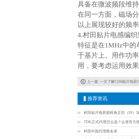
具备在微波频段维持
在同一方面，磁场分
以上展现较好的频率
4.村田贴片电感编织
特征是在1MHz中
于基片上。用作功率
贴片安规电容2220 X2 AC250V 0.1UF封装
用，要考虑运用效果
上一篇:
一文了解1206贴片电容1
推荐资讯
村田中国代理商名录
JOHANSON代理商供应贴片电容500R07S2R2BV4T