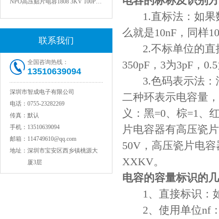
电容的标称及识别方
1.直标法：如果数字是
么就是10nF，同样10
联系我们
2.不标单位的直接
全国咨询热线：
350pF，3为3pF，0.5
13510639094
3.色码表示法：
深圳市智成电子有限公司
二种环表示电容量，
电话：
0755-23282269
义：黑=0、棕=1、红
JOHANSON代理1812 1KV 100NF X7R高压贴片电容
传真：
默认
片电容器有高压瓷片
手机：
13510639094
邮箱：
114749610@qq.com
50V，高压瓷片电
地址：
深圳市宝安区西乡镇桃源大
XXKV。
厦3层
电容的容量标识的几
1、直接标识：如其
2、使用单位nf：如