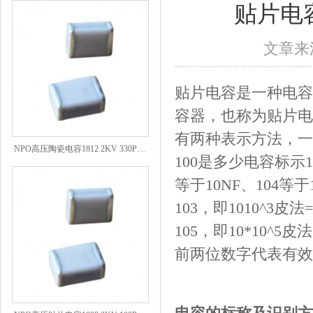
贴片电
文章来源
贴片电容是一种电容
容器，也称为贴片电
有两种表示方法，一
NPO高压陶瓷电容1812 2KV 330PF 5%精度
100是多少电容标示1
等于10NF、104等于
103，即10
10^3皮法
105，即10*10^5皮
前两位数字代表有效数
NPO高压贴片电容1808 3KV 100PF J