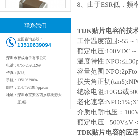
8、由于ESR低，
联系我们
TDK贴片电容的技
全国咨询热线：
工作温度范围:-55～1
JOHANSON代理1812 1KV 100NF X7R高压贴片电容
13510639094
额定电压:100VDC～3
深圳市智成电子有限公司
温度特性:NPO:≤±30p
电话：
0755-23282269
容量范围:NPO:2pFto10
传真：
默认
损失角正切(tanδ):NPO
手机：
13510639094
邮箱：
114749610@qq.com
绝缘电阻:10GΩ或5
地址：
深圳市宝安区西乡镇桃源大
老化速率:NPO:1%;X7
厦3层
介质电耐电压：100V≤
COG高压贴片电容1812 3KV 470PF 5%精度
额定电压 500V≤V＜1
TDK贴片电容的应