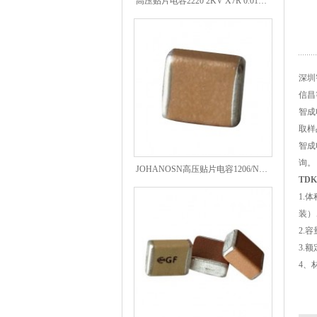
深圳
信昌
智成
取样
智成
JOHANOSN高压贴片电容1206/NPO/1000V/220PF/J档封装
询。
TD
1.体
装）
2.容
3.额
4、