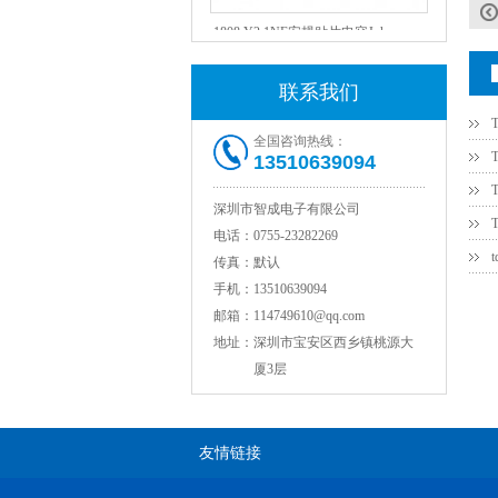
1808 Y2 1NF安规贴片电容Johanson品牌
联系我们
全国咨询热线：
13510639094
深圳市智成电子有限公司
电话：
0755-23282269
传真：
默认
NPO高压陶瓷电容1812 2KV 330PF 5%精度
手机：
13510639094
邮箱：
114749610@qq.com
地址：
深圳市宝安区西乡镇桃源大
厦3层
友情链接