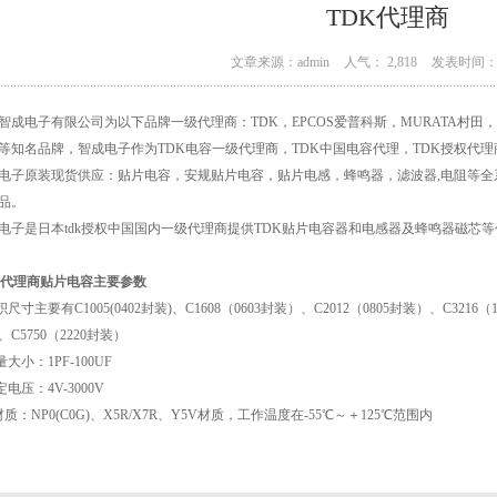
TDK代理商
文章来源：admin
人气： 2,818
发表时间： 1
智成电子有限公司为以下品牌一级代理商：TDK，EPCOS爱普科斯，MURATA村田，太诱t
等知名品牌，智成电子作为TDK电容一级代理商，TDK中国电容代理，TDK授权代理
电子原装现货供应：贴片电容，安规贴片电容，贴片电感，蜂鸣器，滤波器,电阻等
品。
电子是日本tdk授权中国国内一级代理商提供TDK贴片电容器和电感器及蜂鸣器磁芯等
K代理商贴片电容主要参数
积尺寸主要有C1005(0402封装)、C1608（0603封装）、C2012（0805封装）、C3216（
、C5750（2220封装）
量大小：1PF-100UF
定电压：4V-3000V
材质：NP0(C0G)、X5R/X7R、Y5V材质，工作温度在-55℃～＋125℃范围内