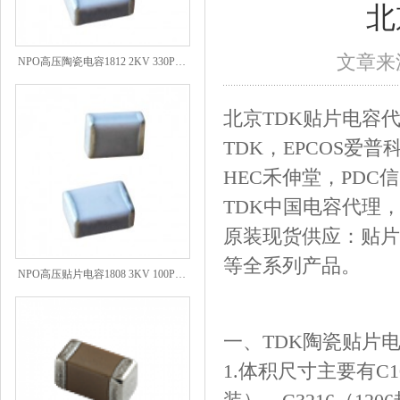
北
NPO高压陶瓷电容1812 2KV 330PF 5%精度
文章来源
北京TDK贴片电容
TDK，EPCOS爱普
HEC禾伸堂，PD
TDK中国电容代理
原装现货供应：贴片
等全系列产品。
NPO高压贴片电容1808 3KV 100PF J
一、TDK陶瓷贴片
1.体积尺寸主要有C100