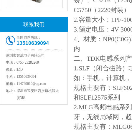
装）、C3216（120
C5750（2220封装）
2.容量大小：1PF-10
联系我们
JOHANSON代理1812 1KV 100NF X7R高压贴片电容
3.额定电压：4V-300
全国咨询热线：
4、材质：NP0(C0G
13510639094
内
深圳市智成电子有限公司
二、TDK电感系列
电话：
0755-23282269
1.SLF（闭合磁
传真：
默认
如：手机，计算机，
手机：
13510639094
邮箱：
114749610@qq.com
规格主要有：SLF6025、
地址：
深圳市宝安区西乡镇桃源大
COG高压贴片电容1812 3KV 470PF 5%精度
和SLF12575系列
厦3层
2.MLG高频电感
牙，无线局域网，超
规格主要有：MLG060