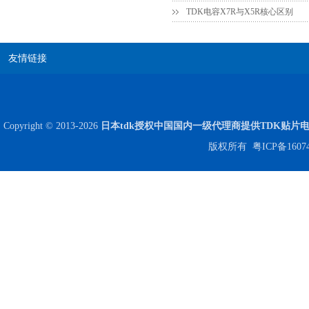
TDK电容X7R与X5R核心区别
友情链接
JOHANSON代理商供应贴片电容500R07S2R2BV4T
Copyright © 2013-2026
日本tdk授权中国国内一级代理商提供TDK贴片
版权所有
粤ICP备1607
高压贴片电容2220 2KV X7R 0.01UF封装