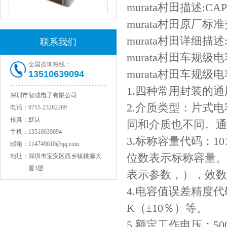
murata村田描述:CAP
murata村田原厂标准
murata村田详细描述:
联系我们
JOHANSON代理1812 1KV 100NF X7R高压贴片电容
murata村田车规
全国咨询热线：
murata村田车规
13510639094
1.四种常用封装的通用
深圳市智成电子有限公司
2.介质类型：片式
电话：
0755-23282269
传真：
默认
同和介质也不同。通用
手机：
13510639094
3.标称容量代码：10
邮箱：
114749610@qq.com
位数表示标称容量。
地址：
深圳市宝安区西乡镇桃源大
COG高压贴片电容1812 3KV 470PF 5%精度
厦3层
表示参数，），效数
4.电容值误差精度代
K（±10％）等。
5.额定工作电压：500