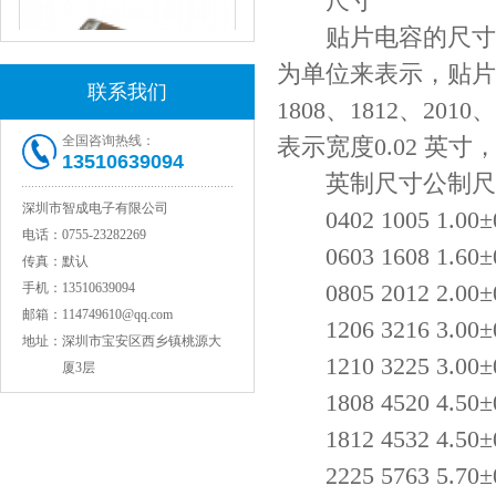
尺寸
贴片电容的尺寸表
为单位来表示，贴片电容
联系我们
1808、1812、201
全国咨询热线：
表示宽度0.02 英寸
13510639094
JOHANSON代理1812 1KV 100NF X7R高压贴片电容
英制尺寸公制尺寸
深圳市智成电子有限公司
0402 1005 1.00±0.0
电话：
0755-23282269
0603 1608 1.60±0.1
传真：
默认
0805 2012 2.00±0.2
手机：
13510639094
邮箱：
114749610@qq.com
1206 3216 3.00±0.3
地址：
深圳市宝安区西乡镇桃源大
1210 3225 3.00±0.3
厦3层
1808 4520 4.50±0.
COG高压贴片电容1812 3KV 470PF 5%精度
1812 4532 4.50±0.
2225 5763 5.70±0.