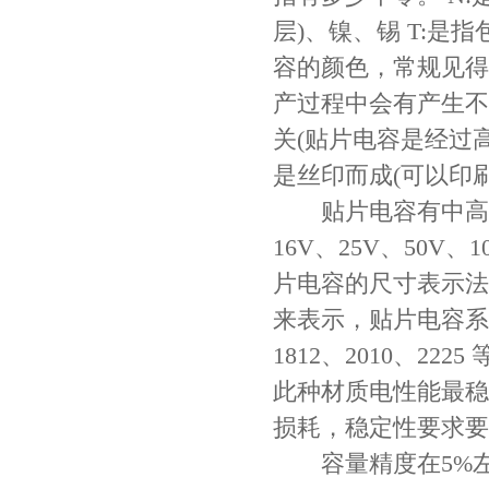
层)、镍、锡 T:是
容的颜色，常规见得
产过程中会有产生不
关(贴片电容是经过
是丝印而成(可以印
贴片电容有中高压贴
JOHANSON代理商供应贴片电容500R07S2R2BV4T
16V、25V、50V、10
片电容的尺寸表示法
来表示，贴片电容系列的型
1812、2010、22
此种材质电性能最稳
损耗，稳定性要求要
容量精度在5%左右
高压贴片电容2220 2KV X7R 0.01UF封装