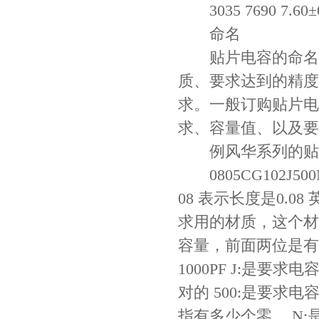
3035 7690 7.60±0.
命名
贴片电容的命名所
质、要求达到的精度
求。一般订购贴片电
求、容量值、以及要
Johanson电容一级代理 正品现货
例风华系列的贴
0805CG102J5
08 表示长度是0.08
求用的材质，这个材质
容量，前面两位是有效数
1000PF J:是
对的 500:是要求
贴片安规电容2220 X2 AC250V 0.1UF封装
指有多少个零。 N