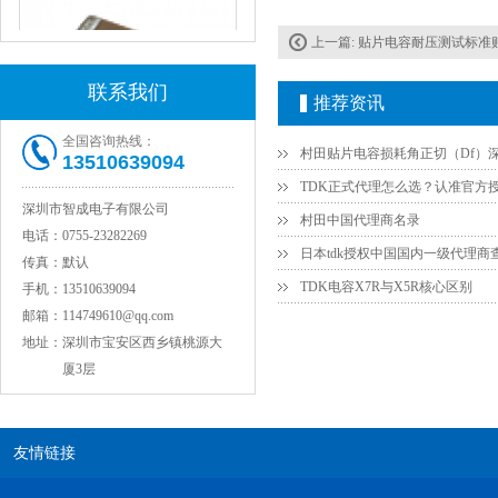
上一篇:
贴片电容耐压测试标准贴
联系我们
推荐资讯
全国咨询热线：
13510639094
JOHANSON代理1812 1KV 100NF X7R高压贴片电容
深圳市智成电子有限公司
村田中国代理商名录
电话：
0755-23282269
日本tdk授权中国国内一级代理商
传真：
默认
TDK电容X7R与X5R核心区别
手机：
13510639094
邮箱：
114749610@qq.com
地址：
深圳市宝安区西乡镇桃源大
厦3层
COG高压贴片电容1812 3KV 470PF 5%精度
友情链接