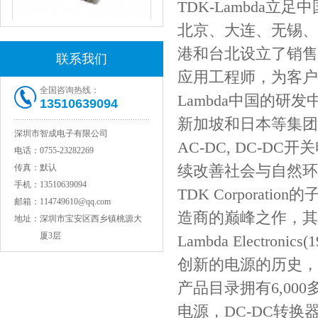
TDK-Lambda
北京、大连、无锡、
港和台北设立了销售
联系我们
JOHANSON代理1812 1KV 100NF X7R高压贴片电容
应用工程师，为客户
全国咨询热线：
Lambda中国的
13510639094
新加坡和日本等集团
深圳市智成电子有限公司
AC-DC, DC-
电话：
0755-23282269
续改善社会与自然环
传真：
默认
手机：
13510639094
TDK Corporati
邮箱：
114749610@qq.com
造商的巅峰之作，其中包括El
地址：
深圳市宝安区西乡镇桃源大
COG高压贴片电容1812 3KV 470PF 5%精度
厦3层
Lambda Electroni
创新的电源的历史，
产品目录拥有6,000
电源，DC-DC转换器