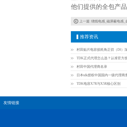
他们提供的全包产品
上一篇:
绕线电感_磁屏蔽电感_
推荐资讯
JOHANSON代理商供应贴片电容500R07S2R2BV4T
村田中国代理商名录
日本tdk授权中国国内一级代理商
TDK电容X7R与X5R核心区别
友情链接
高压贴片电容2220 2KV X7R 0.01UF封装