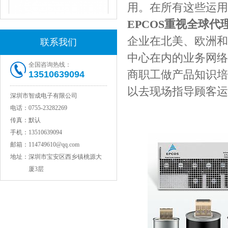
用。在所有这些运用
EPCOS重视全球代
JOHANSON代理1812 1KV 100NF X7R高压贴片电容
企业在北美、欧洲和
联系我们
中心在内的业务网络。
全国咨询热线：
商职工做产品知识培训
13510639094
以去现场指导顾客运
深圳市智成电子有限公司
电话：
0755-23282269
传真：
默认
手机：
13510639094
邮箱：
114749610@qq.com
COG高压贴片电容1812 3KV 470PF 5%精度
地址：
深圳市宝安区西乡镇桃源大
厦3层