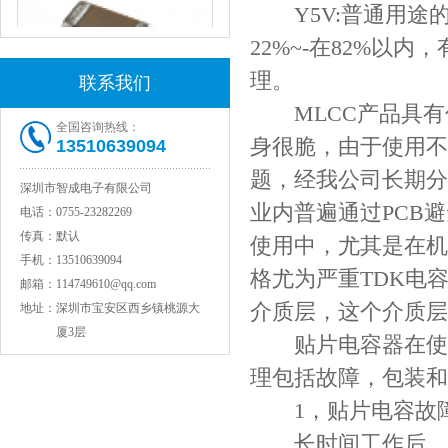
Y5V:普通用途的电
22%~-在82%以
理。
联系我们
MLCC产品具有
全国咨询热线：
身很脆，由于使用不
13510639094
JOHANSON代理1812 1KV 100NF X7R高压贴片电容
题，经我公司长期分
深圳市智成电子有限公司
业内普遍通过PCB
电话：
0755-23282269
传真：
默认
使用中，尤其是在机
手机：
13510639094
格尤为严重TDK电
邮箱：
114749610@qq.com
介质层，这个介质层
地址：
深圳市宝安区西乡镇桃源大
厦3层
贴片电容器在使用
理包括故障，包装和
COG高压贴片电容1812 3KV 470PF 5%精度
1，贴片电容故
长时间工作后，贴