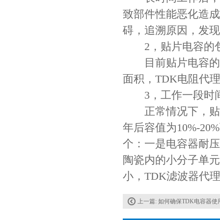
致部件性能恶化造成
碍，追溯原因，发现
2，贴片电容的包
目前贴片电容的小型
面积，TDK电阻代
Johanson电容一级代理 正品现货
3，工作一段时间
正常情况下，贴片
年后容值为10%-
个：一是电容器耐压
陶瓷内的小分子单元
小，TDK滤波器代
上一篇:
如何确保TDK电容器使用
贴片安规电容2220 X2 AC250V 0.1UF封装