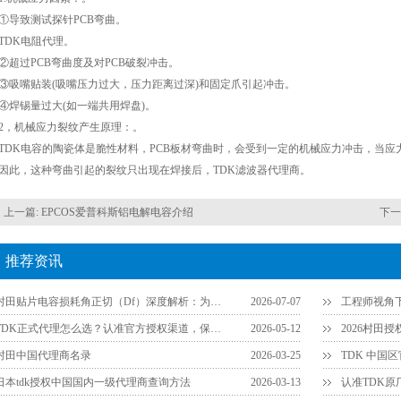
致测试探针PCB弯曲。
DK电阻代理。
过PCB弯曲度及对PCB破裂冲击。
嘴贴装(吸嘴压力过大，压力距离过深)和固定爪引起冲击。
锡量过大(如一端共用焊盘)。
，机械应力裂纹产生原理：。
K电容的陶瓷体是脆性材料，PCB板材弯曲时，会受到一定的机械应力冲击，当应
因此，这种弯曲引起的裂纹只出现在焊接后，TDK滤波器代理商。
上一篇:
EPCOS爱普科斯铝电解电容介绍
下一
推荐资讯
村田贴片电容损耗角正切（Df）深度解析：为什么说它是衡量品质的关键参数？
2026-07-07
TDK正式代理怎么选？认准官方授权渠道，保障供应链安全
2026-05-12
2026村田
村田中国代理商名录
2026-03-25
TDK 中国
日本tdk授权中国国内一级代理商查询方法
2026-03-13