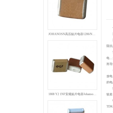
作为
JOHANOSN高压贴片电容1206/NPO/1000V/220PF/J档封装
滤
滤波
阻抗
旁路
电，
而导
去藕
放电
的电
贴片
1808 Y2 1NF安规贴片电容Johanson品牌
较差
电路
TD
1.