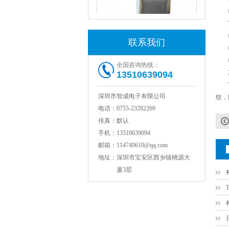
①导
T
②超
联系我们
③吸
④焊
全国咨询热线：
2
13510639094
NPO高压陶瓷电容1812 2KV 330PF 5%精度
TD
深圳市智成电子有限公司
纹，
电话：
0755-23282269
传真：
默认
手机：
13510639094
邮箱：
114749610@qq.com
地址：
深圳市宝安区西乡镇桃源大
厦3层
NPO高压贴片电容1808 3KV 100PF J