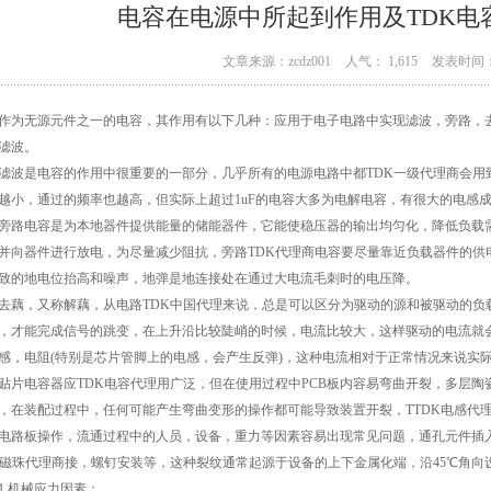
电容在电源中所起到作用及TDK电
文章来源：zcdz001
人气： 1,615
发表时间： 
无源元件之一的电容，其作用有以下几种：应用于电子电路中实现滤波，旁路，
波。
是电容的作用中很重要的一部分，几乎所有的电源电路中都TDK一级代理商会用到
越小，通过的频率也越高，但实际上超过1uF的电容大多为电解电容，有很大的电感成
电容是为本地器件提供能量的储能器件，它能使稳压器的输出均匀化，降低负载需
并向器件进行放电，为尽量减少阻抗，旁路TDK代理商电容要尽量靠近负载器件的供
致的地电位抬高和噪声，地弹是地连接处在通过大电流毛刺时的电压降。
，又称解藕，从电路TDK中国代理来说，总是可以区分为驱动的源和被驱动的负
，才能完成信号的跳变，在上升沿比较陡峭的时候，电流比较大，这样驱动的电流就会
感，电阻(特别是芯片管脚上的电感，会产生反弹)，这种电流相对于正常情况来说实
电容器应TDK电容代理用广泛，但在使用过程中PCB板内容易弯曲开裂，多层陶
，在装配过程中，任何可能产生弯曲变形的操作都可能导致装置开裂，TTDK电感代理
板操作，流通过程中的人员，设备，重力等因素容易出现常见问题，通孔元件插入
K磁珠代理商接，螺钉安装等，这种裂纹通常起源于设备的上下金属化端，沿45℃角
机械应力因素：。