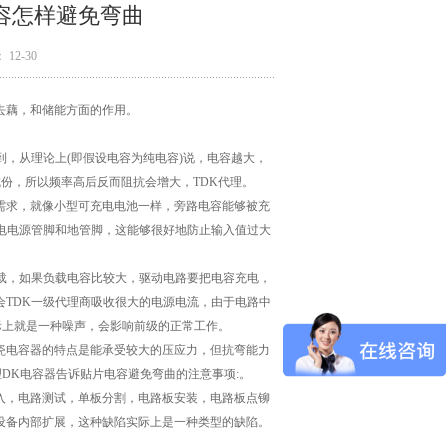
容怎样避免弯曲
12-30
去藕，和储能方面的作用。
，从理论上(即假设电容为纯电容)说，电容越大，
份，所以频率高后反而阻抗会增大，TDK代理。
求，就像小型可充电电池一样，旁路电容能够被充
电电源管脚和地管脚，这能够很好地防止输入值过大
载，如果负载电容比较大，驱动电路要把电容充电，
TDK一级代理商吸收很大的电源电流，由于电路中
际上就是一种噪声，会影响前级的正常工作。
瓷电容器的特点是能承受较大的压应力，但抗弯能力
DK电容器告诉贴片电容避免弯曲的注意事项:。
，电路测试，单板分割，电路板安装，电路板点铆
向设备内部扩展，这种缺陷实际上是一种类型的缺陷。