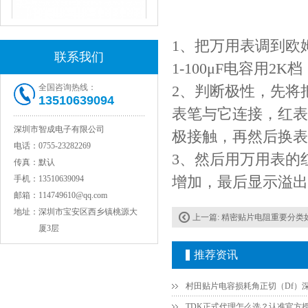
1、把万用表调到欧
联系我们
1-100μF电容用2K
全国咨询热线：
2、判断极性，先将
13510639094
表笔与它连接，红表
JOHANSON代理1812 1KV 100NF X7R高压贴片电容
深圳市智成电子有限公司
极接触，再然后换表
电话：
0755-23282269
3、然后用万用表的
传真：
默认
增加，最后显示溢出
手机：
13510639094
邮箱：
114749610@qq.com
地址：
深圳市宝安区西乡镇桃源大
上一篇:
精密贴片电阻重要分类
厦3层
推荐资讯
COG高压贴片电容1812 3KV 470PF 5%精度