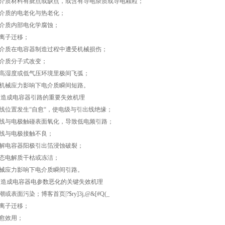
介质材料有疵点或缺点，或含有导电杂质或导电颗粒；
介质的电老化与热老化；
介质内部电化学腐蚀；
离子迁移；
介质在电容器制造过程中遭受机械损伤；
介质分子式改变；
高湿度或低气压环境里极间飞弧；
机械应力影响下电介质瞬间短路。
2、造成电容器引路的重要失效机理
线位置发生“自愈“，使电级与引出线绝缘；
线与电极触碰表面氧化，导致低电频引路；
线与电极接触不良；
解电容器阳极引出箔浸蚀破裂；
态电解质干枯或冻洁；
械应力影响下电介质瞬间引路。
3、造成电容器电参数恶化的关键失效机理
或表面污染；博客首页|?$ry]3j,@&[#Q(_
离子迁移；
愈效用；