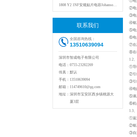
①电
②电
③电
④银
联系我们
⑤电
⑥电
全国咨询热线：
13510639094
⑦在
⑧在
深圳市智成电子有限公司
1.
电话：
0755-23282269
①导
NPO高压陶瓷电容1812 2KV 330PF 5%精度
传真：
默认
②引
手机：
13510639094
③引
邮箱：
114749610@qq.com
④电
地址：
深圳市宝安区西乡镇桃源大
⑤液
厦3层
⑥机
1.
①返潮
②银
③自