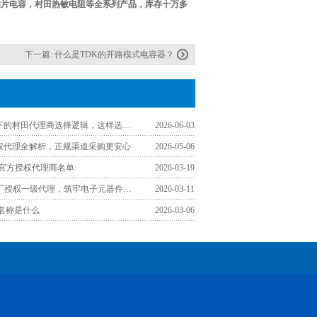
贴片电容，村田热敏电阻等全系列产品，库存十万多
下一篇:
什么是TDK的开路模式电容器？
工程师视角下的村田代理商选择逻辑，这样选少走弯路
2026-06-03
授权代理全解析，正规渠道采购更安心
2026-05-06
区官方授权代理商名单
2026-03-19
认准TDK原厂授权一级代理，筑牢电子元器件采购品质防线
2026-03-11
文名称是什么
2026-03-06