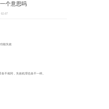
一个意思吗
2-07
分功能失效
景各不相同，失效机理也各不一样。