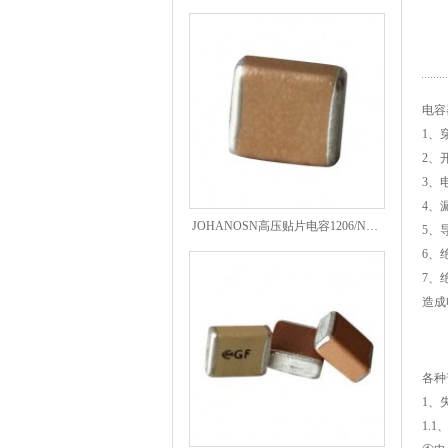
电容
1、
2、
3、
JOHANOSN高压贴片电容1206/NPO/1000V/220PF/J档封装
4、
5、
6、
7、
造成
各种
1、
1.
1808 Y2 1NF安规贴片电容Johanson品牌