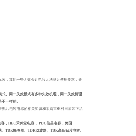
无效，其他一些无效会让电容无法满足使用要求，并
模式。同一失效模式有多种失效机理，同一失效机理
是不一样的。
于贴片电容电感的相关知识和采购TDK村田原装正品
巨电容，HEC禾伸堂电容， PDC信昌电容，美国
电感、TDK蜂鸣器、TDK滤波器、TDK高压贴片电容、