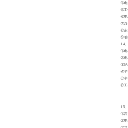
④电
NPO高压贴片电容1808 3KV 100PF J
⑤工
⑥电
⑦湿
⑧杂
⑨引
1.
①电
②电
③绝
④半
JOHANSON代理1812 1KV 100NF X7R高压贴片电容
⑤半
⑥工
1.
①高
②电
③导