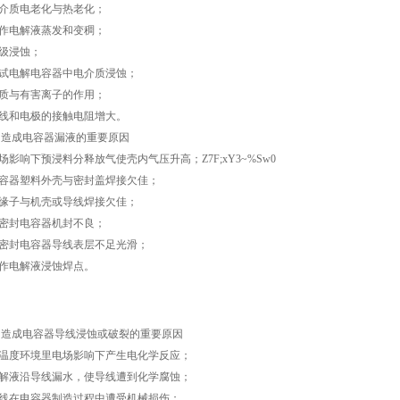
介质电老化与热老化；
作电解液蒸发和变稠；
级浸蚀；
试电解电容器中电介质浸蚀；
质与有害离子的作用；
线和电极的接触电阻增大。
4、造成电容器漏液的重要原因
场影响下预浸料分释放气使壳内气压升高；Z7F;xY3~%Sw0
容器塑料外壳与密封盖焊接欠佳；
缘子与机壳或导线焊接欠佳；
密封电容器机封不良；
密封电容器导线表层不足光滑；
作电解液浸蚀焊点。
5、造成电容器导线浸蚀或破裂的重要原因
温度环境里电场影响下产生电化学反应；
解液沿导线漏水，使导线遭到化学腐蚀；
线在电容器制造过程中遭受机械损伤；