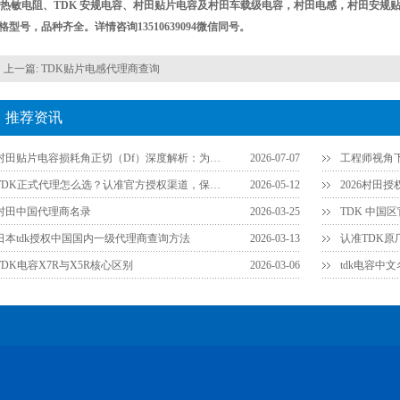
K热敏电阻、TDK 安规电容、村田贴片电容及村田车载级电容，村田电感，村田安规
格型号，品种齐全。详情咨询13510639094微信同号。
上一篇:
TDK贴片电感代理商查询
推荐资讯
村田贴片电容损耗角正切（Df）深度解析：为什么说它是衡量品质的关键参数？
2026-07-07
TDK正式代理怎么选？认准官方授权渠道，保障供应链安全
2026-05-12
2026村田
村田中国代理商名录
2026-03-25
TDK 中国
日本tdk授权中国国内一级代理商查询方法
2026-03-13
TDK电容X7R与X5R核心区别
2026-03-06
tdk电容中