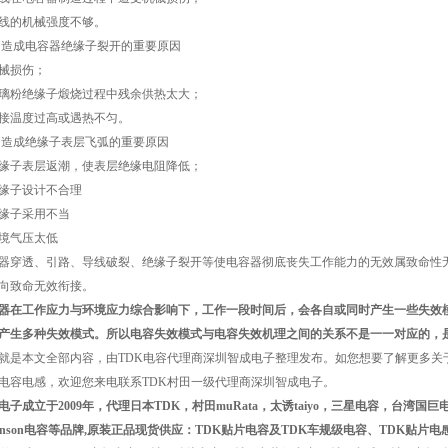
线的机械强度不够。
6、造成电容器绝缘子裂开的重要原因
械损伤；
璃粉绝缘子煅烧过程中残余供热太大；
接温度过高或遇热不匀。
7、造成绝缘子表层飞弧的重要原因
缘子表层返潮，使表层绝缘电阻降低；
缘子设计不合理
缘子采用不当
境气压太低
器穿透、引路、导线破裂、绝缘子裂开等使电容器彻底丧失工作能力的无效属致命性
向致命无效衔接。
器在工作应力与环境应力综合影响下，工作一段时间后，会各自或同时产生一些失效
产生多种失效模式。所以电容失效模式与电容失效机理之间的关系不是一一对应的，
就是本文全部内容，由TDK电容代理商深圳智成电子整理发布。如您想要了解更多关
电容电感，欢迎您来电联系TDK村田一级代理商深圳智成电子。
电子成立于2009年，代理日本TDK，村田muRata，太诱taiyo，三星电容，台湾国
hanson电容等品牌,原装正品现货供应：TDK贴片电容及TDK车规级电容、TDK贴片