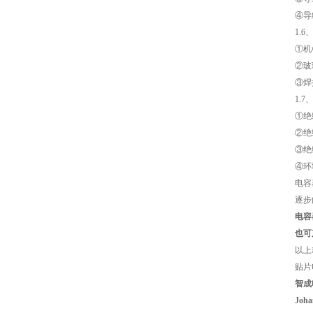
④导
1.
COG高压贴片电容1812 3KV 470PF 5%精度
①机
②玻
③焊
1.
①绝
②绝
③绝
④环
电容
逐步
Johanson电容一级代理 正品现货
电容
也可
以上
贴片
智成
Jo