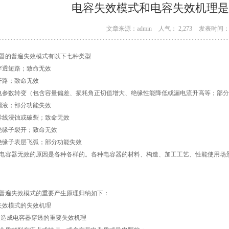
电容失效模式和电容失效机理是
文章来源：admin
人气： 2,273
发表时间： 0
器的普遍失效模式有以下七种类型
穿透短路；致命无效
开路；致命无效
电参数转变（包含容量偏差、损耗角正切值增大、绝缘性能降低或漏电流升高等；部
漏液；部分功能失效
导线浸蚀或破裂；致命无效
绝缘子裂开；致命无效
绝缘子表层飞弧；部分功能失效
电容器无效的原因是各种各样的。各种电容器的材料、构造、加工工艺、性能使用场
普遍失效模式的重要产生原理归纳如下：
失效模式的失效机理
1、造成电容器穿透的重要失效机理