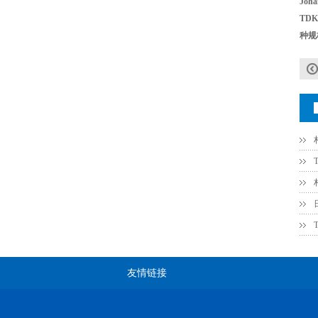
Jo
TD
种规
Johanson电容一级代理 正品现货
贴片安规电容2220 X2 AC250V 0.1UF封装
友情链接