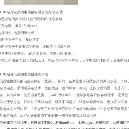
TDK贴片电感的电感值电感值的方法/步骤:
熟悉设备的操作规则(使用说明)和注意事项。
打开电源，准备15-30分钟。
选择L档，选择测量电感。
将两个夹子互夹并复位清零。
将两个夹子夹在电感的两侧，读取值并记录电感。
重复步骤4和步骤5，记录测量值。需要5-8个数据。
比较几个测量值:如相似(0.2)uH）然后得到它的平均值，记住电感的理论值；如果差别太大
TDK贴片电感的电感值注意事项：
仪器能检测到的电感参数有一些进出。因此，在测量之前熟悉使用的测试仪器，了解
K贴片电感，采用磁屏蔽技术，性能优越，耐用可靠，拥有广泛的应用场景，满足汽车
轻，安装简单，使用温度范围广，-40℃到+105℃，能够满足客户的各种需求，是薄型
器的理想之选。TDK贴片绕线电感，满足不同需求，让您体验高性能，更加安全可靠
就是本文全部内容，主要介绍了如何测量TDK贴片电感的电感值？如您想要了解更多
片电容电感，欢迎您来电联系TDK村田一级代理商深圳智成电子。
电子成立于2016年，代理日本TDK，村田muRata，太诱taiyo，三星电容，台湾国