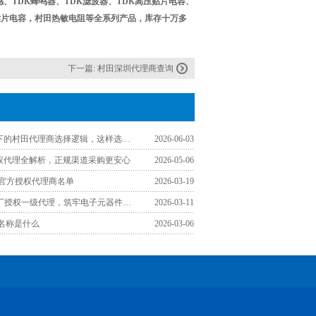
电感、TDK蜂鸣器、TDK滤波器、TDK高压贴片电容、
贴片电容，村田热敏电阻等全系列产品，库存十万多
下一篇:
村田深圳代理商查询
工程师视角下的村田代理商选择逻辑，这样选少走弯路
2026-06-03
授权代理全解析，正规渠道采购更安心
2026-05-06
区官方授权代理商名单
2026-03-19
认准TDK原厂授权一级代理，筑牢电子元器件采购品质防线
2026-03-11
文名称是什么
2026-03-06