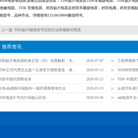
hanson电容等品牌,原装正品现货供应：TDK贴片电容及TDK车规级电容、TDK贴片
K热敏电阻、TDK 安规电容、村田贴片电容及村田车载级电容，村田电感，村田安规
格型号，品种齐全。详情咨询13510639094微信同号。
上一篇:
TDK贴片磁珠型号识别方法和规格对照表
推荐资讯
村田贴片电容损耗角正切（Df）深度解析：为什么说它是衡量品质的关键参数？
2026-07-07
TDK正式代理怎么选？认准官方授权渠道，保障供应链安全
2026-05-12
2026村田
村田中国代理商名录
2026-03-25
TDK 中国
日本tdk授权中国国内一级代理商查询方法
2026-03-13
TDK电容X7R与X5R核心区别
2026-03-06
tdk电容中