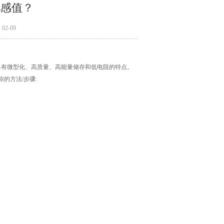
电感值？
2-09
感。它具有微型化、高质量、高能量储存和低电阻的特点。
的方法/步骤: