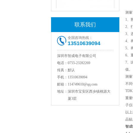
测量
JOHANSON代理1812 1KV 100NF X7R高压贴片电容
1、
联系我们
2、
3、
全国咨询热线：
4、
13510639094
5、
6、
深圳市智成电子有限公司
7、
电话：
0755-23282269
值。
传真：
默认
测量
手机：
13510639094
COG高压贴片电容1812 3KV 470PF 5%精度
不同
邮箱：
114749610@qq.com
TD
地址：
深圳市宝安区西乡镇桃源大
重量
厦3层
子仪
以上
品贴
智成