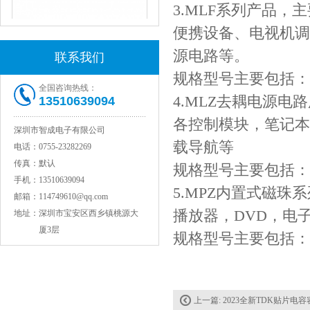
3.MLF系列产品
便携设备、电视机调
源电路等。
联系我们
规格型号主要包括：MLF
全国咨询热线：
4.MLZ去耦电源电路
13510639094
各控制模块，笔记本，
深圳市智成电子有限公司
JOHANSON代理1812 1KV 100NF X7R高压贴片电容
载导航等
电话：
0755-23282269
传真：
默认
规格型号主要包括：MLZ
手机：
13510639094
5.MPZ内置式磁
邮箱：
114749610@qq.com
播放器，DVD，电
地址：
深圳市宝安区西乡镇桃源大
厦3层
规格型号主要包括：MPZ
COG高压贴片电容1812 3KV 470PF 5%精度
上一篇:
2023全新TDK贴片电