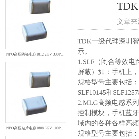
TD
文章来源
TDK一级代理深圳
示。
NPO高压陶瓷电容1812 2KV 330PF 5%精度
1.SLF（闭合等
屏蔽）如：手机上，
规格型号主要包括：SLF6
SLF10145和SLF12
2.MLG高频电感
控制模块，手机蓝牙
域内的各种各样高频
NPO高压贴片电容1808 3KV 100PF J
规格型号主要包括：MLG