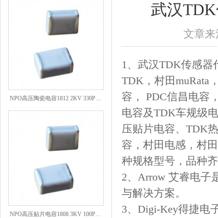
武汉TD
文章来源
1、武汉TDK传感器
TDK，村田muRat
容， PDC信昌电容，
NPO高压陶瓷电容1812 2KV 330PF 5%精度
电容及TDK车规级电
压贴片电容、TDK
容，村田电感，村田
种规格型号，品种齐
2、Arrow 艾
与解决方案。
3、Digi-Key
NPO高压贴片电容1808 3KV 100PF J