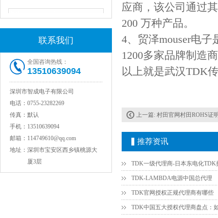
应商，该公司通过其
200 万种产品。
4、贸泽mouser
联系我们
1200多家品牌制造
全国咨询热线：
以上就是武汉TDK
13510639094
深圳市智成电子有限公司
电话：
0755-23282269
JOHANSON代理1812 1KV 100NF X7R高压贴片电容
传真：
默认
上一篇:
村田官网村田ROHS证
手机：
13510639094
邮箱：
114749610@qq.com
推荐资讯
地址：
深圳市宝安区西乡镇桃源大
厦3层
TDK-LAMBDA电源中国总代理
TDK官网授权正规代理商有哪些