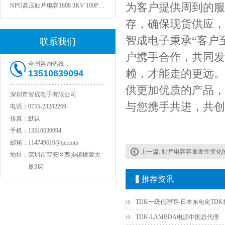
NPO高压贴片电容1808 3KV 100PF J
为客户提供周到的服
存，确保现货供应，
智成电子秉承“客户
联系我们
户携手合作，共同发
全国咨询热线：
赖，才能走的更远。
13510639094
供更加优质的产品，
深圳市智成电子有限公司
与您携手共进，共创
电话：
0755-23282269
传真：
默认
JOHANSON代理1812 1KV 100NF X7R高压贴片电容
手机：
13510639094
邮箱：
114749610@qq.com
上一篇:
贴片电容容量发生变化
地址：
深圳市宝安区西乡镇桃源大
厦3层
推荐资讯
TDK-LAMBDA电源中国总代理