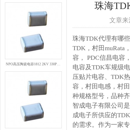
珠海TD
文章来源
珠海TDK代理有哪些
TDK，村田muRat
容， PDC信昌电容，
NPO高压陶瓷电容1812 2KV 330PF 5%精度
电容及TDK车规级电
压贴片电容、TDK
容，村田电感，村田
种规格型号，品种齐
智成电子有限公司是
成电子所供应的TD
的需求。作为一家专