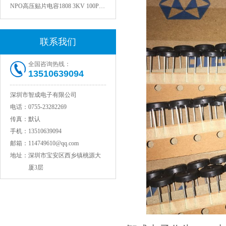
联系我们
全国咨询热线：
13510639094
深圳市智成电子有限公司
电话：
0755-23282269
传真：
默认
JOHANSON代理1812 1KV 100NF X7R高压贴片电容
手机：
13510639094
邮箱：
114749610@qq.com
地址：
深圳市宝安区西乡镇桃源大
厦3层