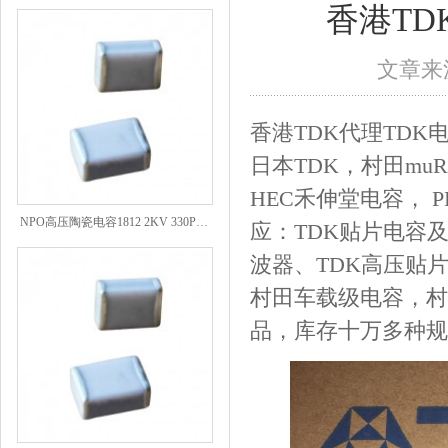
香港TD
文章来源
香港TDK代理TDK
日本TDK，村田mu
HEC禾伸堂电容， P
NPO高压陶瓷电容1812 2KV 330PF 5%精度
应：TDK贴片电容及
波器、TDK高压贴
村田车载级电容，村
品，库存十万多种规
NPO高压贴片电容1808 3KV 100PF J