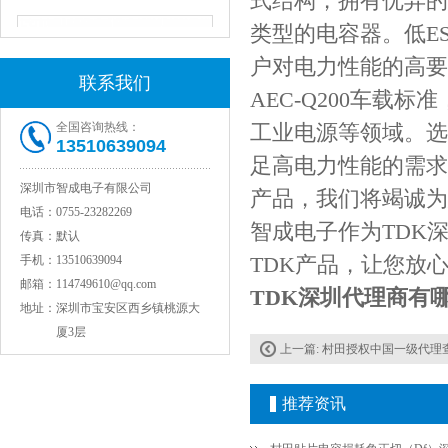
式结构，拥有优异的
类型的电容器。低E
户对电力性能的高要
联系我们
AEC-Q200车
全国咨询热线：
工业电源等领域。选
13510639094
足高电力性能的需求
深圳市智成电子有限公司
产品，我们将竭诚为
电话：
0755-23282269
JOHANSON代理1812 1KV 100NF X7R高压贴片电容
智成电子作为TDK
传真：
默认
TDK产品，让您放
手机：
13510639094
邮箱：
114749610@qq.com
TDK深圳代理商有哪些
地址：
深圳市宝安区西乡镇桃源大
厦3层
上一篇:
村田授权中国一级代理
推荐资讯