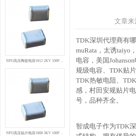
文章来源
TDK深圳代理商有哪
muRata，太诱ta
NPO高压陶瓷电容1812 2KV 330PF 5%精度
电容，美国Johan
规级电容、TDK贴片
TDK热敏电阻、T
感，村田安规贴片电
号，品种齐全。
智成电子作为TDK
NPO高压贴片电容1808 3KV 100PF J