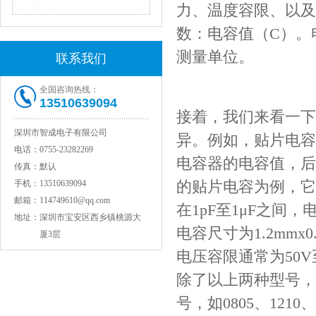
力、温度容限、以及
NPO高压贴片电容1808 3KV 100PF J
数：电容值（C）。
测量单位。
联系我们
全国咨询热线：
13510639094
接着，我们来看一下
深圳市智成电子有限公司
异。例如，贴片电容
电话：
0755-23282269
电容器的电容值，后
传真：
默认
的贴片电容为例，它的尺
手机：
13510639094
JOHANSON代理1812 1KV 100NF X7R高压贴片电容
邮箱：
114749610@qq.com
在1pF至1μF之间，
地址：
深圳市宝安区西乡镇桃源大
电容尺寸为1.2mmx0
厦3层
电压容限通常为50V至
除了以上两种型号，
号，如0805、12