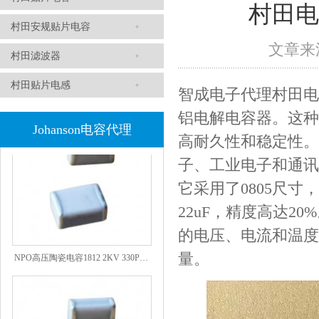
村田电容
村田安规贴片电容
文章来源
村田滤波器
1808 Y2 1NF安规贴片电容Johanson品牌
村田贴片电感
智成电子
代理村田
电
铝电解电容器。这种
Johanson电容代理
高耐久性和稳定性。
子、工业电子和通讯
它采用了0805尺寸
22uF，精度高达
的电压、电流和温度
NPO高压陶瓷电容1812 2KV 330PF 5%精度
量。