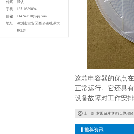
传真：
默认
手机：
13510639094
邮箱：
114749610@qq.com
地址：
深圳市宝安区西乡镇桃源大
厦3层
COG高压贴片电容1812 3KV 470PF 5%精度
这款电容器的优点在
正常运行。它还具有
设备故障对工作安排
上一篇:
村田贴片电容代理GRM155
Johanson电容一级代理 正品现货
推荐资讯