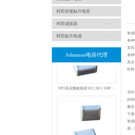
村田安规贴片电容
1808 Y2 1NF安规贴片电容Johanson品牌
村田滤波器
智成
村田贴片电感
各种
首先
Johanson电容代理
各种
其次
性和
NPO高压陶瓷电容1812 2KV 330PF 5%精度
另外
好的
最后
子器
智成
器，