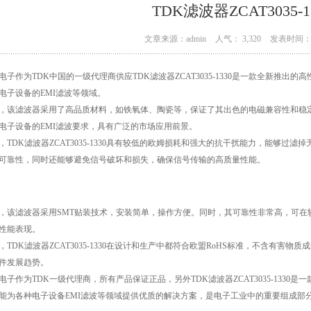
TDK滤波器ZCAT3035-1
文章来源：admin
人气： 3,320
发表时间： 0
电子作为TDK中国的一级代理商供应TDK滤波器ZCAT3035-1330是一款全新推
电子设备的EMI滤波等领域。
，该滤波器采用了高品质材料，如铁氧体、陶瓷等，保证了其出色的电磁兼容性和稳
电子设备的EMI滤波要求，具有广泛的市场应用前景。
，TDK滤波器ZCAT3035-1330具有较低的欧姆损耗和强大的抗干扰能力，能够过
可靠性，同时还能够避免信号破坏和损失，确保信号传输的高质量性能。
，该滤波器采用SMT贴装技术，安装简单，操作方便。同时，其可靠性非常高，可在
性能表现。
，TDK滤波器ZCAT3035-1330在设计和生产中都符合欧盟RoHS标准，不含有
件发展趋势。
电子作为TDK一级代理商，所有产品保证正品，另外TDK滤波器ZCAT3035-133
能为各种电子设备EMI滤波等领域提供优质的解决方案，是电子工业中的重要组成部